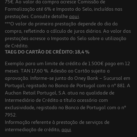
75€. Ao valor da compra acresce Comissão de
Formalização até 6% e Imposto do Selo, incluídos nas
prestações. Consulte detalhe
aqui
.
5.0
(1)
Cabo Silicone Qilive 1m Usb-A To Usb-C Rosa
***O valor da primeira prestação depende do dia da
compra, refletindo o cálculo de juros diários. Ao valor das
3.99 €/un
prestações acresce o Imposto do Selo sobre a utilização
3,99 €
de Crédito.
TAEG DO CARTÃO DE CRÉDITO: 18,4 %
Exemplo para um limite de crédito de 1.500€ pago em 12
meses. TAN 17,60 %. Adesão ao Cartão sujeita a
aprovação. Informe-se junto do Oney Bank – Sucursal em
Portugal, registado no Banco de Portugal com o nº 881. A
Auchan Retail Portugal, S.A. atua na qualidade de
Intermediário de Crédito a título acessório com
exclusividade, registado no Banco de Portugal com o nº
7952.
Informação referente à prestação de serviços de
5.0
(1)
intermediação de crédito,
aqui
.
Cabo Usbc To 8pin Qilive 600183177 Rosa Cl 1.2m 3a Mfi