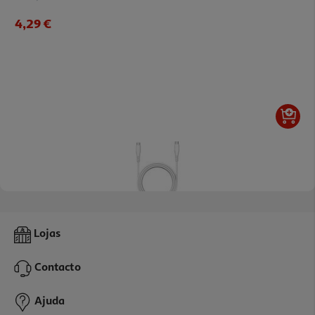
4,29 €
5.0
(1)
Cabo Usbc To Usbc Qilive 600183196 Branco 2m 3a
Lojas
5.99 €/un
Contacto
5,99 €
Ajuda