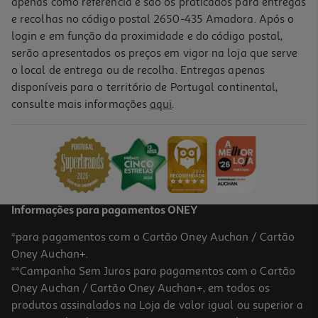
apenas como referência e são os praticados para entregas
e recolhas no código postal 2650-435 Amadora. Após o
login e em função da proximidade e do código postal,
serão apresentados os preços em vigor na loja que serve
o local de entrega ou de recolha. Entregas apenas
disponíveis para o território de Portugal continental,
consulte mais informações
aqui
.
Cabo Qilive Usb A - Micro Usb 1.5m 2.1a Preto
5.99 €/un
5,99 €
Informações para pagamentos ONEY
*para pagamentos com o Cartão Oney Auchan / Cartão
Oney Auchan+.
**Campanha Sem Juros para pagamentos com o Cartão
Oney Auchan / Cartão Oney Auchan+, em todos os
produtos assinalados na Loja de valor igual ou superior a