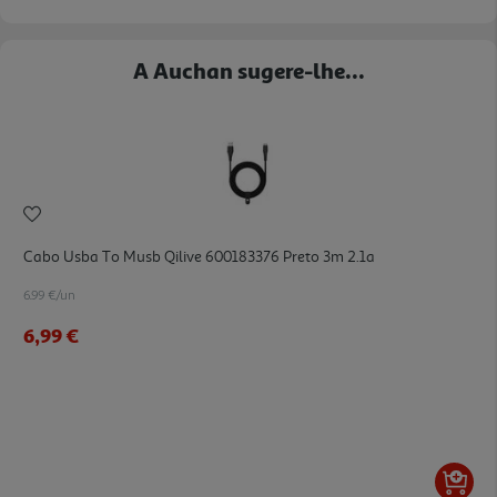
A Auchan sugere-lhe...
Cabo Usba To Musb Qilive 600183376 Preto 3m 2.1a
6.99 €/un
6,99 €