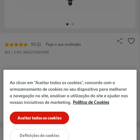
5.0
(1)
Faça a sua avaliação
Leu
uma
Ref. / EAN:
3665257680008
avaliação.
Link
para
a
mesma
7,99 €
página.
Ao clicar em "Aceitar todos os cookies", concorda com o
armazenamento de cookies no seu dispositivo para melhorar
a navegação no site, analisar a utilização do site e ajudar nas
nossas iniciativas de marketing.
Política de Cookies
Entrega estimada entre
13/08/2026 e 14/08/2026
Aceitar todos os cookies
Definições de cookies