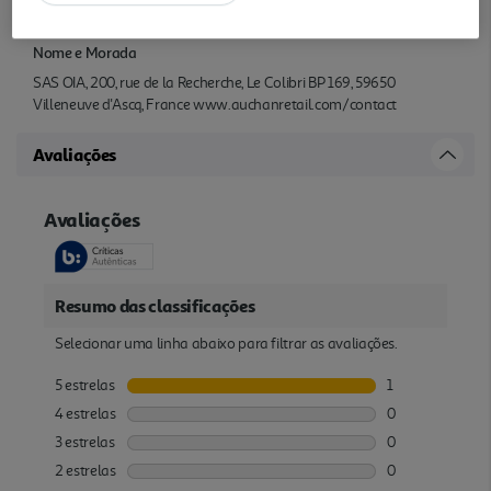
Características
Nome e Morada
SAS OIA, 200, rue de la Recherche, Le Colibri BP 169, 59650
Villeneuve d'Ascq, France www.auchanretail.com/contact
Avaliações