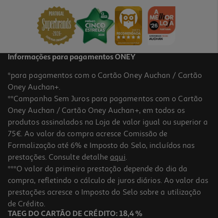
4.29 €/un
4,29 €
Informações para pagamentos ONEY
*para pagamentos com o Cartão Oney Auchan / Cartão
Oney Auchan+.
**Campanha Sem Juros para pagamentos com o Cartão
Oney Auchan / Cartão Oney Auchan+, em todos os
produtos assinalados na Loja de valor igual ou superior a
75€. Ao valor da compra acresce Comissão de
Formalização até 6% e Imposto do Selo, incluídos nas
prestações. Consulte detalhe
aqui
.
5.0
(1)
Cabo Usbc To Usbc Qilive 600183196 Branco 2m 3a
***O valor da primeira prestação depende do dia da
compra, refletindo o cálculo de juros diários. Ao valor das
5.99 €/un
prestações acresce o Imposto do Selo sobre a utilização
5,99 €
de Crédito.
TAEG DO CARTÃO DE CRÉDITO: 18,4 %