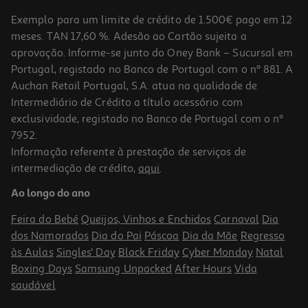
Exemplo para um limite de crédito de 1.500€ pago em 12
meses. TAN 17,60 %. Adesão ao Cartão sujeita a
aprovação. Informe-se junto do Oney Bank – Sucursal em
Portugal, registado no Banco de Portugal com o nº 881. A
Auchan Retail Portugal, S.A. atua na qualidade de
Intermediário de Crédito a título acessório com
exclusividade, registado no Banco de Portugal com o nº
7952.
Informação referente à prestação de serviços de
intermediação de crédito,
aqui
.
Cabo Usbc To Usbc Qilive 600183145 Branco 1.2m 3a
Ao longo do ano
4.99 €/un
Feira do Bebé
Queijos, Vinhos e Enchidos
Carnaval
Dia
4,99 €
dos Namorados
Dia do Pai
Páscoa
Dia da Mãe
Regresso
às Aulas
Singles' Day
Black Friday
Cyber Monday
Natal
Boxing Days
Samsung Unpacked
After Hours
Vida
saudável