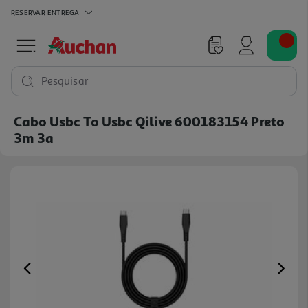
RESERVAR
ENTREGA
Pesquisar
Cabo Usbc To Usbc Qilive 600183154 Preto
3m 3a
Previous
Ne