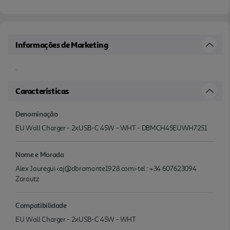
Informações de Marketing
.
Características
Denominação
EU Wall Charger - 2xUSB-C 45W - WHT - DBMCH45EUWH7251
Nome e Morada
Alex Jauregui <aj@dbramante1928.com> tel : +34 607623094
Zarautz
Compatibilidade
EU Wall Charger - 2xUSB-C 45W - WHT