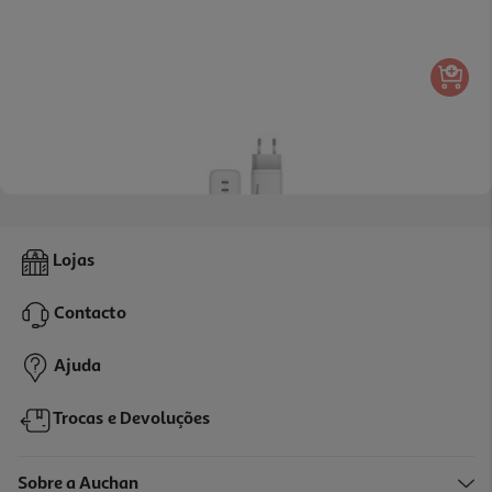
Carregador Csr Qilive 600183069 Branco 2 Usbc 45w
Lojas
22.99 €/un
Contacto
22,99 €
Ajuda
Trocas e Devoluções
Sobre a Auchan