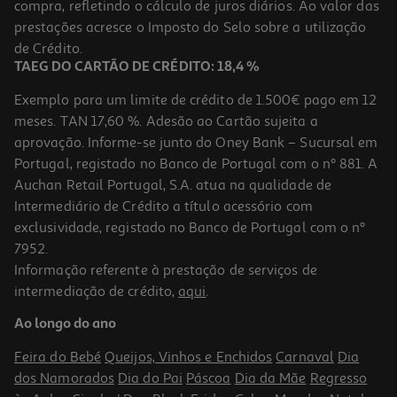
compra, refletindo o cálculo de juros diários. Ao valor das
14.99 €/un
prestações acresce o Imposto do Selo sobre a utilização
14,99 €
de Crédito.
TAEG DO CARTÃO DE CRÉDITO: 18,4 %
Exemplo para um limite de crédito de 1.500€ pago em 12
meses. TAN 17,60 %. Adesão ao Cartão sujeita a
aprovação. Informe-se junto do Oney Bank – Sucursal em
Portugal, registado no Banco de Portugal com o nº 881. A
Auchan Retail Portugal, S.A. atua na qualidade de
Intermediário de Crédito a título acessório com
exclusividade, registado no Banco de Portugal com o nº
7952.
Informação referente à prestação de serviços de
4.5
(2)
intermediação de crédito,
aqui
.
Carregador Lite Qilive 600183047 Preto 1 Usba 12w
Ao longo do ano
8.99 €/un
Feira do Bebé
Queijos, Vinhos e Enchidos
Carnaval
Dia
8,99 €
dos Namorados
Dia do Pai
Páscoa
Dia da Mãe
Regresso