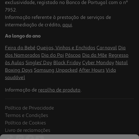
exclusividade, registado no Banco de Portugal com o nº
7952.
Informação referente à prestação de serviços de
intermediação de crédito,
aqui
.
Ao longo do ano
Feira do Bebé
Queijos, Vinhos e Enchidos
Carnaval
Dia
dos Namorados
Dia do Pai
Páscoa
Dia da Mãe
Regresso
às Aulas
Singles' Day
Black Friday
Cyber Monday
Natal
Boxing Days
Samsung Unpacked
After Hours
Vida
saudável
Informação de
recolha de produto
.
Política de Privacidade
Termos e Condições
Política de Cookies
Livro de reclamações