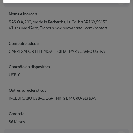
Características
Nome e Morada
SAS OIA, 200, rue de la Recherche, Le Colibri BP 169, 59650
Villeneuve d'Ascq, France www.auchanretail.com/contact
Compatibilidade
CARREGADOR TELEMOVEL QILIVE PARA CARRO USB-A
Conexão do dispositivo
USB-C
Outras características
INCLUI CABO USB-C, LIGHTNING E MICRO-SD, 10W
Garantia
36 Meses