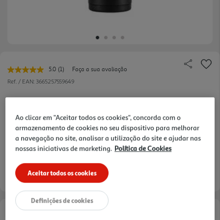
5.0
(1)
Faça a sua avaliação
Leu
uma
Ref. / EAN:
3665257559649
avaliação.
Link
para
a
Ao clicar em "Aceitar todos os cookies", concorda com o
mesma
10,99 €
página.
armazenamento de cookies no seu dispositivo para melhorar
a navegação no site, analisar a utilização do site e ajudar nas
nossas iniciativas de marketing.
Política de Cookies
Aceitar todos os cookies
Entrega estimada entre
10/08/2026 e 11/08/2026
Definições de cookies