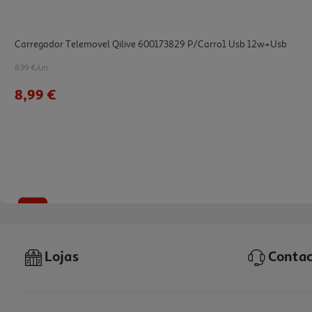
Carregador Telemovel Qilive 600173829 P/carro1 Usb 12w+usb
8.99 €/un
8,99 €
-17%
Lojas
Contac