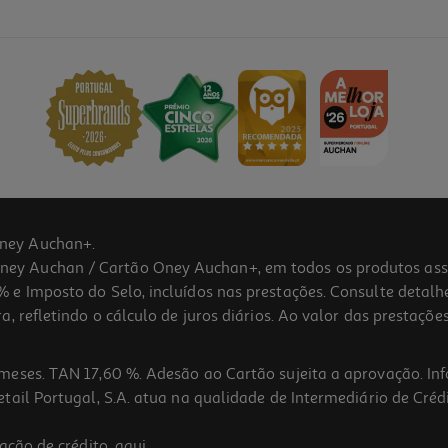
ney Auchan+.
 Auchan / Cartão Oney Auchan+, em todos os produtos assina
 e Imposto do Selo, incluídos nas prestações. Consulte detal
 refletindo o cálculo de juros diários. Ao valor das prestações
meses. TAN 17,60 %. Adesão ao Cartão sujeita a aprovação. In
ail Portugal, S.A. atua na qualidade de Intermediário de Crédi
5.0
(1)
ação de crédito,
aqui
.