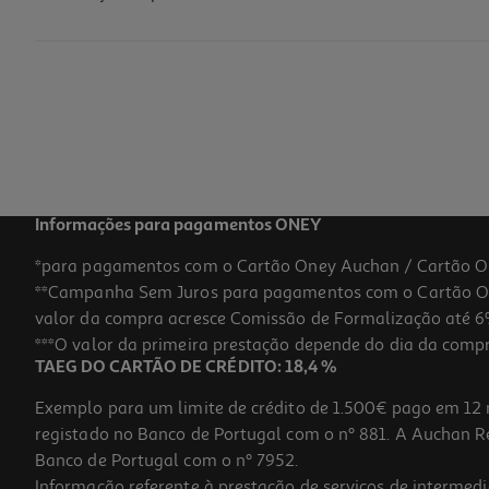
Carregador Qilive 600173831 P/ Carro 1 Usb-C 25w
7.99 €/un
7,99 €
Informações para pagamentos ONEY
*para pagamentos com o Cartão Oney Auchan / Cartão O
**Campanha Sem Juros para pagamentos com o Cartão Oney
valor da compra acresce Comissão de Formalização até 6%
***O valor da primeira prestação depende do dia da compra,
TAEG DO CARTÃO DE CRÉDITO: 18,4 %
Exemplo para um limite de crédito de 1.500€ pago em 12 
registado no Banco de Portugal com o nº 881. A Auchan Ret
Banco de Portugal com o nº 7952.
Informação referente à prestação de serviços de intermedi