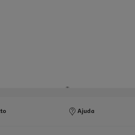
to
Ajuda
1.0
(1)