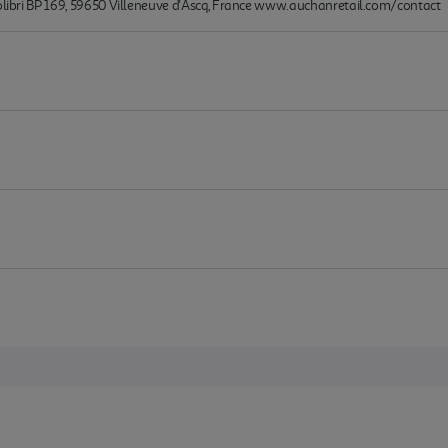
Colibri BP 169, 59650 Villeneuve d'Ascq, France www.auchanretail.com/contact