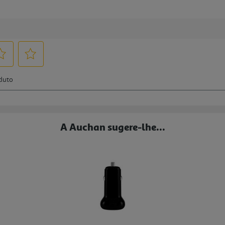
A Auchan sugere-lhe...