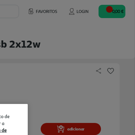
FAVORITOS
LOGIN
0,00 €
sb 2x12w
to de
r a
adicionar
a de