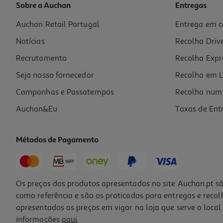
Sobre a Auchan
Entregas
Auchan Retail Portugal
Entrega em c
Carregador P/carro Qilive 600161203 Lite Preto 1 Usb-C
Notícias
Recolha Driv
4.99 €/un
Price reduced from
to
5,99 €
Recrutamento
Recolha Expr
4,99 €
Promoção
Seja nosso fornecedor
Recolha em L
Campanhas e Passatempos
Recolha num 
Auchan&Eu
Taxas de Ent
Métodos de Pagamento
Os preços dos produtos apresentados no site Auchan.pt sã
como referência e são os praticados para entregas e reco
apresentados os preços em vigor na loja que serve o local 
informações
aqui
.