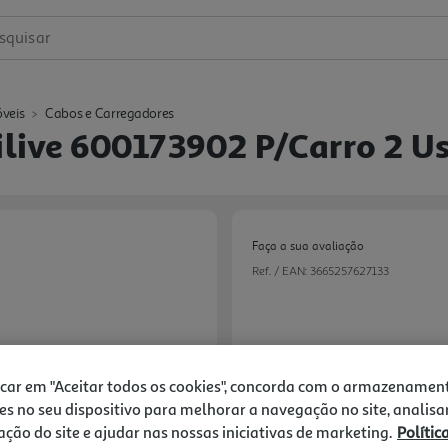
squisar
veis
Cabos e Carregadores
ilive 600173902 P/carro 2 U
Faça a sua avaliação
Ref. / EAN:
3665257627133
7,99 €
icar em "Aceitar todos os cookies", concorda com o armazenamen
es no seu dispositivo para melhorar a navegação no site, analisa
zação do site e ajudar nas nossas iniciativas de marketing.
Polític
Next