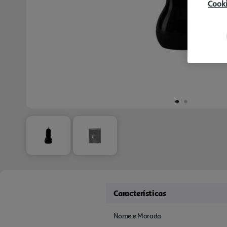
Cook
Características
Nome e Morada