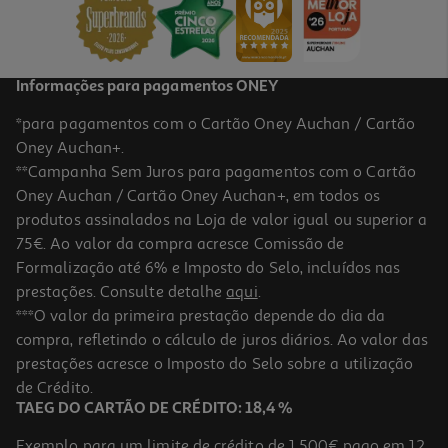
15,99 €
Informações para pagamentos ONEY
*para pagamentos com o Cartão Oney Auchan / Cartão
Oney Auchan+.
**Campanha Sem Juros para pagamentos com o Cartão
Oney Auchan / Cartão Oney Auchan+, em todos os
produtos assinalados na Loja de valor igual ou superior a
75€. Ao valor da compra acresce Comissão de
Formalização até 6% e Imposto do Selo, incluídos nas
prestações. Consulte detalhe
aqui
.
Cabo Usba To 8pin Qilive 600183189 Branco 2m 2.4a Mfi
***O valor da primeira prestação depende do dia da
compra, refletindo o cálculo de juros diários. Ao valor das
14.99 €/un
prestações acresce o Imposto do Selo sobre a utilização
14,99 €
de Crédito.
TAEG DO CARTÃO DE CRÉDITO: 18,4 %
Exemplo para um limite de crédito de 1.500€ pago em 12