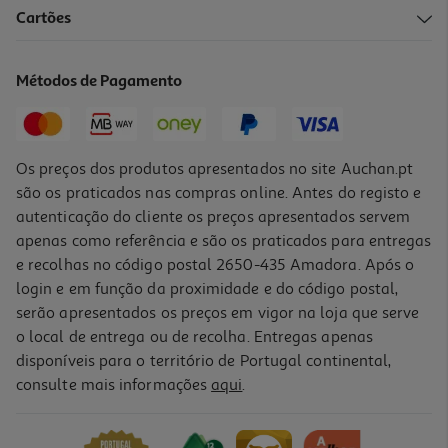
1.0
(1)
Cartões
Multicabo Qilive 600183102 Lite Preto Non Mfi
6.99 €/un
Métodos de Pagamento
6,99 €
Os preços dos produtos apresentados no site Auchan.pt
são os praticados nas compras online. Antes do registo e
autenticação do cliente os preços apresentados servem
apenas como referência e são os praticados para entregas
e recolhas no código postal 2650-435 Amadora. Após o
login e em função da proximidade e do código postal,
serão apresentados os preços em vigor na loja que serve
o local de entrega ou de recolha. Entregas apenas
disponíveis para o território de Portugal continental,
consulte mais informações
aqui
.
Cabo Usbc To 8pin Qilive 600183173 Branco 1.2m 3a Mfi
15.99 €/un