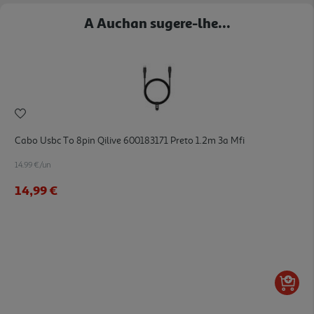
A Auchan sugere-lhe...
Cabo Usbc To 8pin Qilive 600183171 Preto 1.2m 3a Mfi
14.99 €/un
14,99 €