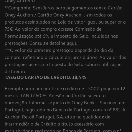
Oney Auchan+.
**Campanha Sem Juros para pagamentos com o Cartão
Oney Auchan / Cartão Oney Auchan+, em todos os
produtos assinalados na Loja de valor igual ou superior a
75€. Ao valor da compra acresce Comissão de
Formalização até 6% e Imposto do Selo, incluídos nas
prestações. Consulte detalhe
aqui
.
Capa Cellularline Para Samsung A17 Transparente
***O valor da primeira prestação depende do dia da
compra, refletindo o cálculo de juros diários. Ao valor das
9.99 €/un
prestações acresce o Imposto do Selo sobre a utilização
9,99 €
de Crédito.
TAEG DO CARTÃO DE CRÉDITO: 18,4 %
Exemplo para um limite de crédito de 1.500€ pago em 12
meses. TAN 17,60 %. Adesão ao Cartão sujeita a
aprovação. Informe-se junto do Oney Bank – Sucursal em
Portugal, registado no Banco de Portugal com o nº 881. A
Auchan Retail Portugal, S.A. atua na qualidade de
Intermediário de Crédito a título acessório com
exclusividade, registado no Banco de Portugal com o nº