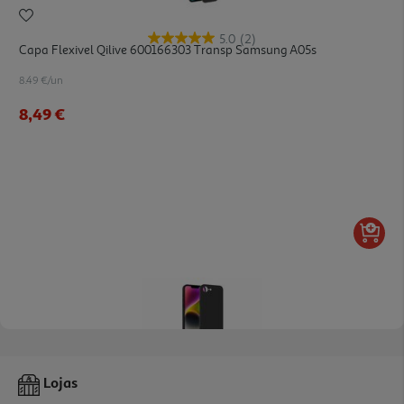
5.0
(2)
Capa Flexivel Qilive 600166303 Transp Samsung A05s
8.49 €/un
8,49 €
Capa Preta Qilive 600190518 Magnética Iphone 16e
Lojas