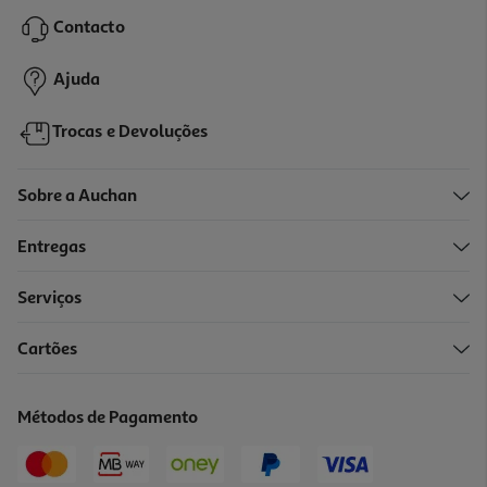
13.99 €/un
Contacto
13,99 €
Ajuda
Trocas e Devoluções
Sobre a Auchan
Entregas
Serviços
Cartões
Capa Qilive 600183227 Samsung S24 Fe
5.99 €/un
Métodos de Pagamento
5,99 €