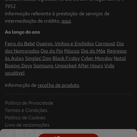
7952.
Informação referente à prestação de serviços de
intermediação de crédito,
aqui
.
Capa Chroma Cellularline Samsung A17 Rosa
Ao longo do ano
14.99 €/un
Feira do Bebé
Queijos, Vinhos e Enchidos
Carnaval
Dia
14,99 €
dos Namorados
Dia do Pai
Páscoa
Dia da Mãe
Regresso
às Aulas
Singles' Day
Black Friday
Cyber Monday
Natal
Boxing Days
Samsung Unpacked
After Hours
Vida
saudável
Informação de
recolha de produto
.
Política de Privacidade
Termos e Condições
Política de Cookies
Livro de reclamações
Capa Magnética Oppo Reno14 Azul Transparente