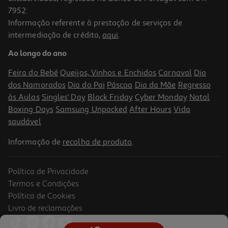
7952.
Informação referente à prestação de serviços de
intermediação de crédito,
aqui
.
Capa Cellularline Samsung S26+ Clearmag
Ao longo do ano
24.99 €/un
Feira do Bebé
Queijos, Vinhos e Enchidos
Carnaval
Dia
24,99 €
dos Namorados
Dia do Pai
Páscoa
Dia da Mãe
Regresso
às Aulas
Singles' Day
Black Friday
Cyber Monday
Natal
Boxing Days
Samsung Unpacked
After Hours
Vida
saudável
Informação de
recolha de produto
.
Política de Privacidade
Termos e Condições
Política de Cookies
Livro de reclamações
Capa Cellularline Samsung S26 Clearmag