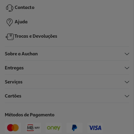
19.99 €/un
Contacto
19,99 €
Ajuda
Trocas e Devoluções
Sobre a Auchan
Entregas
Serviços
Cartões
Capa Cellularline Samsung S26+ Fina Transparente
12.99 €/un
Métodos de Pagamento
12,99 €