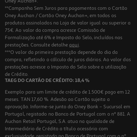
Oney Auchan+.
**Campanha Sem Juros para pagamentos com o Cartão
Oney Auchan / Cartão Oney Auchan+, em todos os
produtos assinalados na Loja de valor igual ou superior a
75€. Ao valor da compra acresce Comissão de
Formalização até 6% e Imposto do Selo, incluídos nas
prestações. Consulte detalhe
aqui
.
Capa Cellularline Samsung S26 Ultra Clearprotect
***O valor da primeira prestação depende do dia da
compra, refletindo o cálculo de juros diários. Ao valor das
19.99 €/un
prestações acresce o Imposto do Selo sobre a utilização
19,99 €
de Crédito.
TAEG DO CARTÃO DE CRÉDITO: 18,4 %
Exemplo para um limite de crédito de 1.500€ pago em 12
meses. TAN 17,60 %. Adesão ao Cartão sujeita a
aprovação. Informe-se junto do Oney Bank – Sucursal em
Portugal, registado no Banco de Portugal com o nº 881. A
Auchan Retail Portugal, S.A. atua na qualidade de
Intermediário de Crédito a título acessório com
exclusividade, registado no Banco de Portugal com o nº