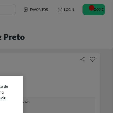
FAVORITOS
LOGIN
0,00 €
 Preto
to de
r a
a de
 encomendar até às 12h.