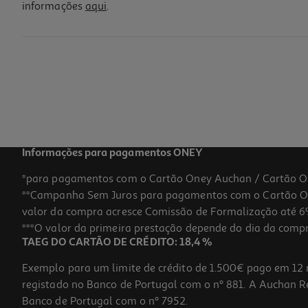
informações
aqui
.
Capa De Edredão Actuel 100% Algodão 260x240cm
39.99 €/un
39,99 €
Informações para pagamentos ONEY
*para pagamentos com o Cartão Oney Auchan / Cartão O
**Campanha Sem Juros para pagamentos com o Cartão Oney
-20%
valor da compra acresce Comissão de Formalização até 6%
***O valor da primeira prestação depende do dia da compra,
TAEG DO CARTÃO DE CRÉDITO: 18,4 %
Exemplo para um limite de crédito de 1.500€ pago em 12 
registado no Banco de Portugal com o nº 881. A Auchan Ret
Banco de Portugal com o nº 7952.