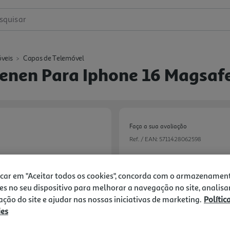
squisar
veis
Capas de Telemóvel
nen Para Iphone 16 Magsafe
Faça a sua avaliação
Ref. / EAN:
5711428062598
icar em "Aceitar todos os cookies", concorda com o armazenamen
29,99 €
es no seu dispositivo para melhorar a navegação no site, analisa
zação do site e ajudar nas nossas iniciativas de marketing.
Polític
Receba em casa a 11/08/2026
, se
ies
1h
Recolha em loja Express
*
3h
Recolha Drive
*
Next