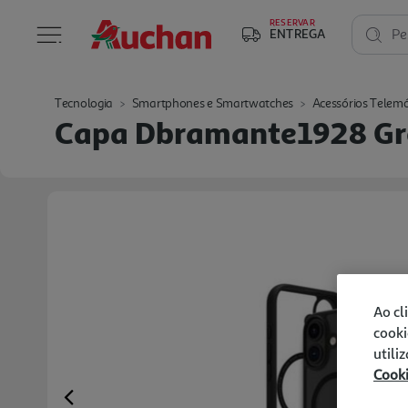
RESERVAR
ENTREGA
Pe
Tecnologia
Smartphones e Smartwatches
Acessórios Telemó
Capa Dbramante1928 Gre
Ao cl
cooki
utili
Cook
Previous