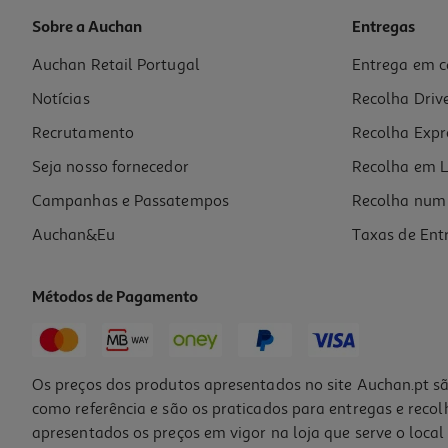
Sobre a Auchan
Entregas
Auchan Retail Portugal
Entrega em c
Capa De Edredão Actuel 100% Algodão 240x220cm
Notícias
Recolha Driv
32.99 €/un
Recrutamento
Recolha Expr
32,99 €
Seja nosso fornecedor
Recolha em L
Campanhas e Passatempos
Recolha num 
Auchan&Eu
Taxas de Ent
Métodos de Pagamento
Os preços dos produtos apresentados no site Auchan.pt sã
como referência e são os praticados para entregas e reco
apresentados os preços em vigor na loja que serve o local 