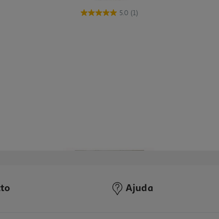
5.0
(1)
to
Ajuda