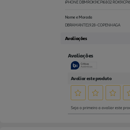
iPHONE DBMROK9ICPI6802 ROK9ICPI680
Nome e Morada
DBRAMANTE1928-COPENHAGA
Avaliações