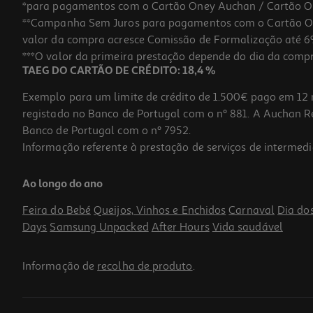
*para pagamentos com o Cartão Oney Auchan / Cartão O
**Campanha Sem Juros para pagamentos com o Cartão Oney
valor da compra acresce Comissão de Formalização até 6%
***O valor da primeira prestação depende do dia da compra,
TAEG DO CARTÃO DE CRÉDITO: 18,4 %
Exemplo para um limite de crédito de 1.500€ pago em 12 
registado no Banco de Portugal com o nº 881. A Auchan Ret
Banco de Portugal com o nº 7952.
Informação referente à prestação de serviços de intermedi
Capa Dbramante1928 Kick Icon Iphone 17 Pro
Ao longo do ano
39.99 €/un
Feira do Bebé
Queijos, Vinhos e Enchidos
Carnaval
Dia do
39,99 €
Days
Samsung Unpacked
After Hours
Vida saudável
Informação de
recolha de produto
.