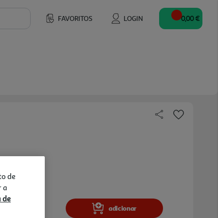
FAVORITOS
LOGIN
0,00 €
to de
r a
a de
adicionar