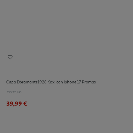
Capa Dbramante1928 Kick Icon Iphone 17 Promax
39.99 €/un
39,99 €