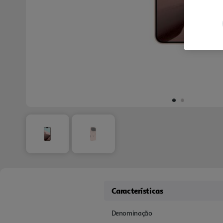
Características
Denominação