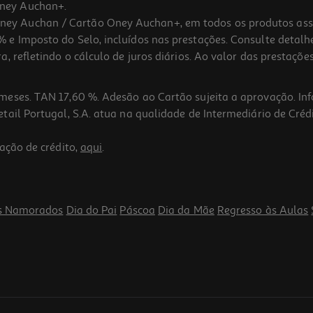
ney Auchan+.
 Auchan / Cartão Oney Auchan+, em todos os produtos assina
 e Imposto do Selo, incluídos nas prestações. Consulte detal
 refletindo o cálculo de juros diários. Ao valor das prestações
meses. TAN 17,60 %. Adesão ao Cartão sujeita a aprovação. In
ail Portugal, S.A. atua na qualidade de Intermediário de Crédi
ação de crédito,
aqui
.
s Namorados
Dia do Pai
Páscoa
Dia da Mãe
Regresso às Aulas