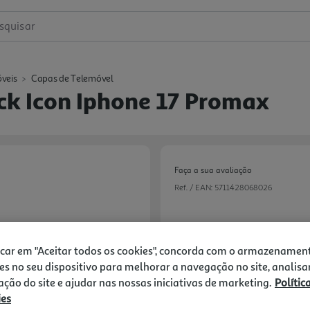
squisar
veis
Capas de Telemóvel
k Icon Iphone 17 Promax
Faça a sua avaliação
Ref. / EAN:
5711428068026
39,99 €
icar em "Aceitar todos os cookies", concorda com o armazenamen
es no seu dispositivo para melhorar a navegação no site, analisa
zação do site e ajudar nas nossas iniciativas de marketing.
Polític
ies
Next