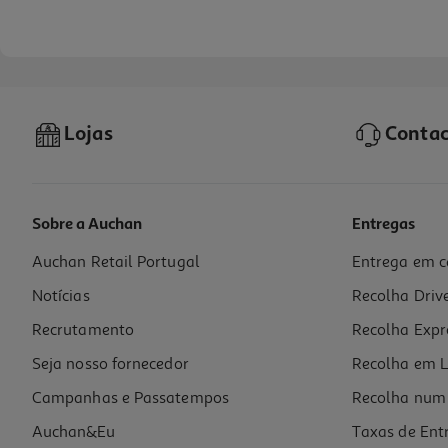
Lojas
Contac
Sobre a Auchan
Entregas
Auchan Retail Portugal
Entrega em c
Capa Dbramante1928 Kick Icon Iphone 17 Promax
Notícias
Recolha Driv
39.99 €/un
Recrutamento
Recolha Expr
39,99 €
Seja nosso fornecedor
Recolha em L
Campanhas e Passatempos
Recolha num 
Auchan&Eu
Taxas de Ent