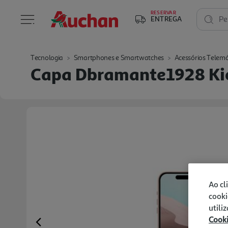
RESERVAR
ENTREGA
Pe
Tecnologia
Smartphones e Smartwatches
Acessórios Telemó
Capa Dbramante1928 Kic
Ao cl
cooki
utili
Cook
Previous