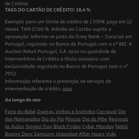
39,99 €
de Crédito.
TAEG DO CARTÃO DE CRÉDITO: 18,4 %
Exemplo para um limite de crédito de 1.500€ pago em 12
meses. TAN 17,60 %. Adesão ao Cartão sujeita a
aprovação. Informe-se junto do Oney Bank – Sucursal em
Portugal, registado no Banco de Portugal com o nº 881. A
Auchan Retail Portugal, S.A. atua na qualidade de
Intermediário de Crédito a título acessório com
exclusividade, registado no Banco de Portugal com o nº
7952.
Informação referente à prestação de serviços de
intermediação de crédito,
aqui
.
Capa Dbramante1928 Kick Icon Iphone 17 Pro
Ao longo do ano
39.99 €/un
Feira do Bebé
Queijos, Vinhos e Enchidos
Carnaval
Dia
39,99 €
dos Namorados
Dia do Pai
Páscoa
Dia da Mãe
Regresso
às Aulas
Singles' Day
Black Friday
Cyber Monday
Natal
Boxing Days
Samsung Unpacked
After Hours
Vida