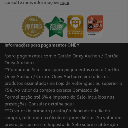
consulte mais informações
aqui
.
Capa Dbramante1928 Kick Icon Iphone 17 Pro
39.99 €/un
39,99 €
Informações para pagamentos ONEY
*para pagamentos com o Cartão Oney Auchan / Cartão
Oney Auchan+.
**Campanha Sem Juros para pagamentos com o Cartão
Oney Auchan / Cartão Oney Auchan+, em todos os
produtos assinalados na Loja de valor igual ou superior a
75€. Ao valor da compra acresce Comissão de
Formalização até 6% e Imposto do Selo, incluídos nas
prestações. Consulte detalhe
aqui
.
Capa Dbramante1928 Kick Icon Iphone 17 Pro
***O valor da primeira prestação depende do dia da
compra, refletindo o cálculo de juros diários. Ao valor das
39.99 €/un
prestações acresce o Imposto do Selo sobre a utilização