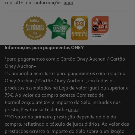
consulte mais informações
aqui
.
Capa Dbramante1928 Ms Icon Iphone 17 Rosa
34.99 €/un
34,99 €
Informações para pagamentos ONEY
*para pagamentos com o Cartão Oney Auchan / Cartão
Oney Auchan+.
**Campanha Sem Juros para pagamentos com o Cartão
Oney Auchan / Cartão Oney Auchan+, em todos os
produtos assinalados na Loja de valor igual ou superior a
75€. Ao valor da compra acresce Comissão de
Formalização até 6% e Imposto do Selo, incluídos nas
prestações. Consulte detalhe
aqui
.
Capa Dbramante1928 Ms Icon Iphone 17 Pro Rosa
***O valor da primeira prestação depende do dia da
compra, refletindo o cálculo de juros diários. Ao valor das
34.99 €/un
prestações acresce o Imposto do Selo sobre a utilização