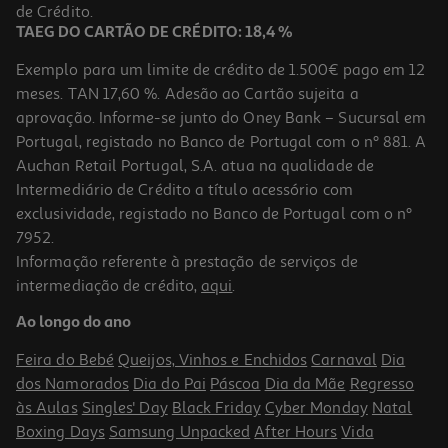
34,99 €
de Crédito.
TAEG DO CARTÃO DE CRÉDITO: 18,4 %
Exemplo para um limite de crédito de 1.500€ pago em 12
meses. TAN 17,60 %. Adesão ao Cartão sujeita a
aprovação. Informe-se junto do Oney Bank – Sucursal em
Portugal, registado no Banco de Portugal com o nº 881. A
Auchan Retail Portugal, S.A. atua na qualidade de
Intermediário de Crédito a título acessório com
exclusividade, registado no Banco de Portugal com o nº
7952.
Informação referente à prestação de serviços de
intermediação de crédito,
aqui
.
Capa Dbramante1928 Kick Icon Iphone 17 Stone
Ao longo do ano
39.99 €/un
Feira do Bebé
Queijos, Vinhos e Enchidos
Carnaval
Dia
39,99 €
dos Namorados
Dia do Pai
Páscoa
Dia da Mãe
Regresso
às Aulas
Singles' Day
Black Friday
Cyber Monday
Natal
Boxing Days
Samsung Unpacked
After Hours
Vida