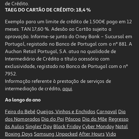
39,99 €
de Crédito.
TAEG DO CARTÃO DE CRÉDITO: 18,4 %
Exemplo para um limite de crédito de 1.500€ pago em 12
meses. TAN 17,60 %. Adesão ao Cartão sujeita a
aprovação. Informe-se junto do Oney Bank – Sucursal em
Portugal, registado no Banco de Portugal com o nº 881. A
Auchan Retail Portugal, S.A. atua na qualidade de
Intermediário de Crédito a título acessório com
exclusividade, registado no Banco de Portugal com o nº
7952.
Informação referente à prestação de serviços de
intermediação de crédito,
aqui
.
Capa Dbramante1928 Kick Icon Iphone 17 Promax
Ao longo do ano
39.99 €/un
Feira do Bebé
Queijos, Vinhos e Enchidos
Carnaval
Dia
39,99 €
dos Namorados
Dia do Pai
Páscoa
Dia da Mãe
Regresso
às Aulas
Singles' Day
Black Friday
Cyber Monday
Natal
Boxing Days
Samsung Unpacked
After Hours
Vida