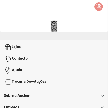
Capa Dbramante1928 Ms Icon Iphone 17 Promax
Lojas
34.99 €/un
Contacto
34,99 €
Ajuda
Trocas e Devoluções
Sobre a Auchan
Entregas