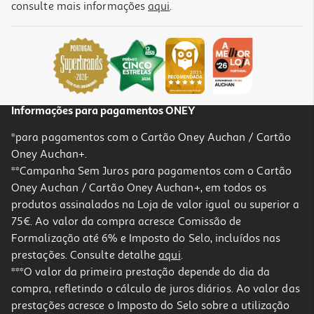
consulte mais informações
aqui
.
Capa Dbramante1928 Kick Icon Iphone 17 Promax
39.99 €/un
39,99 €
Informações para pagamentos ONEY
*para pagamentos com o Cartão Oney Auchan / Cartão
Oney Auchan+.
**Campanha Sem Juros para pagamentos com o Cartão
Oney Auchan / Cartão Oney Auchan+, em todos os
produtos assinalados na Loja de valor igual ou superior a
75€. Ao valor da compra acresce Comissão de
Formalização até 6% e Imposto do Selo, incluídos nas
prestações. Consulte detalhe
aqui
.
Capa Dbramante1928 Kick Icon Iphone 17 Promax
***O valor da primeira prestação depende do dia da
compra, refletindo o cálculo de juros diários. Ao valor das
39.99 €/un
prestações acresce o Imposto do Selo sobre a utilização