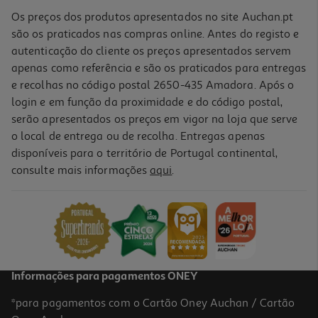
Os preços dos produtos apresentados no site Auchan.pt
são os praticados nas compras online. Antes do registo e
autenticação do cliente os preços apresentados servem
apenas como referência e são os praticados para entregas
e recolhas no código postal 2650-435 Amadora. Após o
login e em função da proximidade e do código postal,
-10%
serão apresentados os preços em vigor na loja que serve
o local de entrega ou de recolha. Entregas apenas
disponíveis para o território de Portugal continental,
consulte mais informações
aqui
.
Livro Arte De Amar De Ovídio
13.41 €/un
14,90 €
PVP de editor
13,41 €
Informações para pagamentos ONEY
*para pagamentos com o Cartão Oney Auchan / Cartão