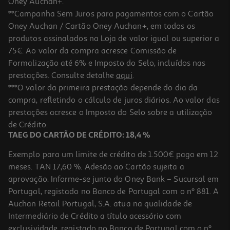
Oney Auchan+.
**Campanha Sem Juros para pagamentos com o Cartão
Oney Auchan / Cartão Oney Auchan+, em todos os
-10%
produtos assinalados na Loja de valor igual ou superior a
75€. Ao valor da compra acresce Comissão de
Formalização até 6% e Imposto do Selo, incluídos nas
prestações. Consulte detalhe
aqui
.
Livro Minecraft Desafios De Sobrevivência Edição De Aventura
***O valor da primeira prestação depende do dia da
compra, refletindo o cálculo de juros diários. Ao valor das
14.36 €/un
prestações acresce o Imposto do Selo sobre a utilização
15,95 €
PVP de editor
14,36 €
de Crédito.
TAEG DO CARTÃO DE CRÉDITO: 18,4 %
Exemplo para um limite de crédito de 1.500€ pago em 12
meses. TAN 17,60 %. Adesão ao Cartão sujeita a
aprovação. Informe-se junto do Oney Bank – Sucursal em
Portugal, registado no Banco de Portugal com o nº 881. A
Auchan Retail Portugal, S.A. atua na qualidade de
Intermediário de Crédito a título acessório com
-10%
exclusividade, registado no Banco de Portugal com o nº