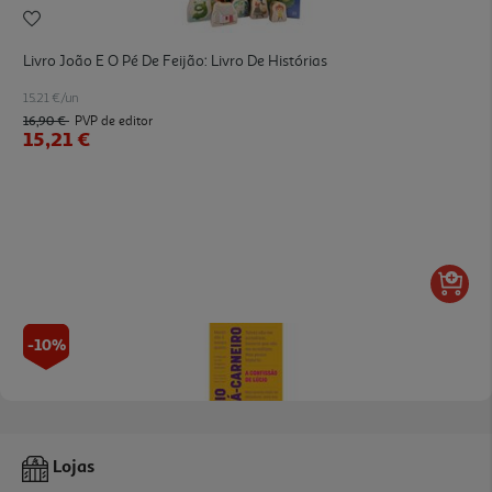
Livro João E O Pé De Feijão: Livro De Histórias
15.21 €/un
16,90 €
PVP de editor
15,21 €
-10%
Livro A Confissão De Lúcio De Mário De Sá-Carneiro
Lojas