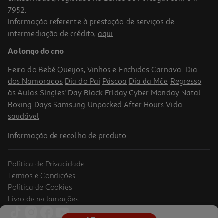
7952.
Informação referente à prestação de serviços de
intermediação de crédito,
aqui
.
Livro A Mãe De Alice De André Fernandes
Ao longo do ano
16.11 €/un
17,90 €
PVP de editor
Feira do Bebé
Queijos, Vinhos e Enchidos
Carnaval
Dia
16,11 €
dos Namorados
Dia do Pai
Páscoa
Dia da Mãe
Regresso
às Aulas
Singles' Day
Black Friday
Cyber Monday
Natal
Boxing Days
Samsung Unpacked
After Hours
Vida
saudável
Informação de
recolha de produto
.
Política de Privacidade
-10%
Termos e Condições
Política de Cookies
Livro de reclamações
Livro O Mandarim De Eça De Queirós