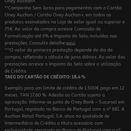
Oney Auchan+.
**Campanha Sem Juros para pagamentos com o Cartão
Oney Auchan / Cartão Oney Auchan+, em todos os
produtos assinalados na Loja de valor igual ou superior a
75€. Ao valor da compra acresce Comissão de
Formalização até 6% e Imposto do Selo, incluídos nas
prestações. Consulte detalhe
aqui
.
Capa Dbramante1928 Grenen Ms Iphone 17 Pro Branco
***O valor da primeira prestação depende do dia da
compra, refletindo o cálculo de juros diários. Ao valor das
29.99 €/un
prestações acresce o Imposto do Selo sobre a utilização
29,99 €
de Crédito.
TAEG DO CARTÃO DE CRÉDITO: 18,4 %
Exemplo para um limite de crédito de 1.500€ pago em 12
meses. TAN 17,60 %. Adesão ao Cartão sujeita a
aprovação. Informe-se junto do Oney Bank – Sucursal em
Portugal, registado no Banco de Portugal com o nº 881. A
Auchan Retail Portugal, S.A. atua na qualidade de
Intermediário de Crédito a título acessório com
exclusividade, registado no Banco de Portugal com o nº