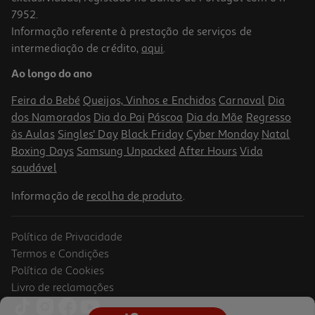
7952.
Informação referente à prestação de serviços de
intermediação de crédito,
aqui
.
Capa Strong Guard Mag Cl Iphone 15 Pro Max
Ao longo do ano
29.99 €/un
Feira do Bebé
Queijos, Vinhos e Enchidos
Carnaval
Dia
29,99 €
dos Namorados
Dia do Pai
Páscoa
Dia da Mãe
Regresso
às Aulas
Singles' Day
Black Friday
Cyber Monday
Natal
Boxing Days
Samsung Unpacked
After Hours
Vida
saudável
Informação de
recolha de produto
.
Política de Privacidade
Termos e Condições
Política de Cookies
Livro de reclamações
Iphone 17 Clear Case Apple With Magsafe