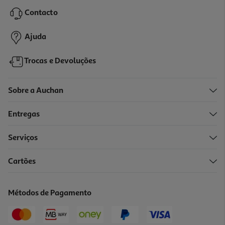
5.99 €/un
Contacto
5,99 €
Ajuda
Trocas e Devoluções
Sobre a Auchan
Entregas
Serviços
Cartões
Bolsa Telemóvel Qilive 600137869 Impermeável Preto
6.99 €/un
Métodos de Pagamento
6,99 €