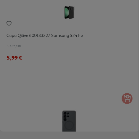
Capa Qilive 600183227 Samsung S24 Fe
5.99 €/un
5,99 €