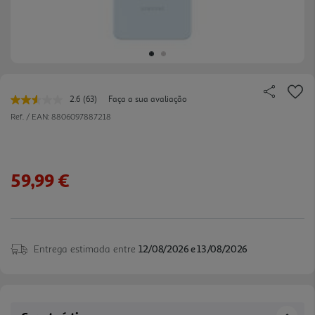
2.6
(63)
Faça a sua avaliação
Leu
63
Ref. / EAN:
8806097887218
avaliações.
Link
para
a
mesma
59,99 €
página.
Entrega estimada entre
12/08/2026 e 13/08/2026