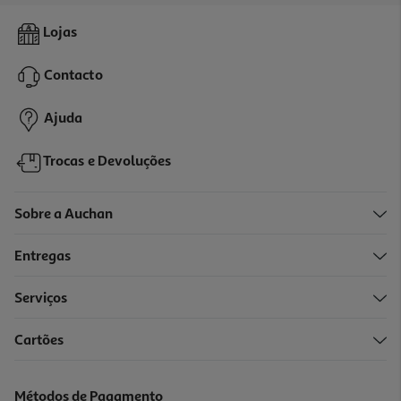
2.6
(63)
Capa Samsung Silicone Magnet Pr S26 Ultra
Lojas
59.99 €/un
Contacto
59,99 €
Ajuda
Trocas e Devoluções
Sobre a Auchan
Entregas
Serviços
Cartões
Capa Cellularline Samsung S26 Ultra Clearmag
24.95 €/un
Métodos de Pagamento