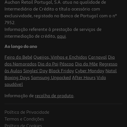
Auchan Retail Portugal, S.A. atua na qualidade de
Intermediário de Crédito a título acessório com
exclusividade, registado no Banco de Portugal com o nº
7952.
Informação referente à prestação de serviços de
3.6
(17)
intermediação de crédito,
aqui
.
Capa Samsung Transparente Galaxy S26 Ultra
Ao longo do ano
29.99 €/un
Feira do Bebé
Queijos, Vinhos e Enchidos
Carnaval
Dia
29,99 €
dos Namorados
Dia do Pai
Páscoa
Dia da Mãe
Regresso
às Aulas
Singles' Day
Black Friday
Cyber Monday
Natal
Boxing Days
Samsung Unpacked
After Hours
Vida
saudável
Informação de
recolha de produto
.
Política de Privacidade
Termos e Condições
Política de Cookies