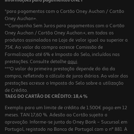
Informações para pagamentos ONEY
*para pagamentos com o Cartão Oney Auchan / Cartão
Oney Auchan+.
**Campanha Sem Juros para pagamentos com o Cartão
Oney Auchan / Cartão Oney Auchan+, em todos os
produtos assinalados na Loja de valor igual ou superior a
75€. Ao valor da compra acresce Comissão de
Formalização até 6% e Imposto do Selo, incluídos nas
prestações. Consulte detalhe
aqui
.
Capa Cellularline Samsung S26 Ultra Fina Transp
***O valor da primeira prestação depende do dia da
compra, refletindo o cálculo de juros diários. Ao valor das
12.99 €/un
prestações acresce o Imposto do Selo sobre a utilização
12,99 €
de Crédito.
TAEG DO CARTÃO DE CRÉDITO: 18,4 %
Exemplo para um limite de crédito de 1.500€ pago em 12
meses. TAN 17,60 %. Adesão ao Cartão sujeita a
aprovação. Informe-se junto do Oney Bank – Sucursal em
Portugal, registado no Banco de Portugal com o nº 881. A