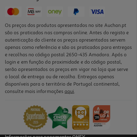
24,95 €
Os preços dos produtos apresentados no site Auchan.pt
são os praticados nas compras online. Antes do registo e
autenticação do cliente os preços apresentados servem
apenas como referência e são os praticados para entregas
e recolhas no código postal 2650-435 Amadora. Após o
login e em função da proximidade e do código postal,
serão apresentados os preços em vigor na loja que serve
o local de entrega ou de recolha. Entregas apenas
disponíveis para o território de Portugal continental,
2.9
(20)
consulte mais informações
aqui
.
Capa Samsung S26 Ultra Magnetic Transparente
49.99 €/un
49,99 €