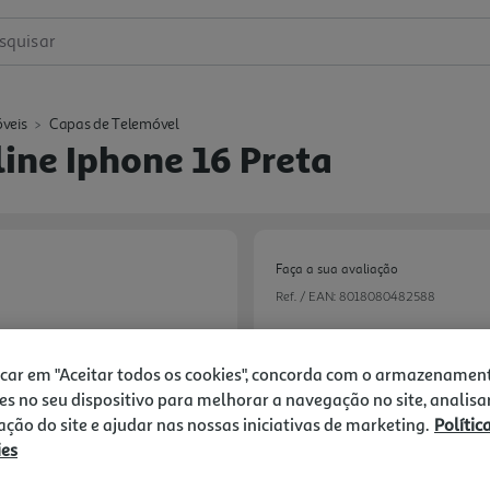
squisar
veis
Capas de Telemóvel
ine Iphone 16 Preta
Faça a sua avaliação
Ref. / EAN:
8018080482588
icar em "Aceitar todos os cookies", concorda com o armazenamen
24,99 €
es no seu dispositivo para melhorar a navegação no site, analisa
zação do site e ajudar nas nossas iniciativas de marketing.
Polític
Receba em casa a 10/08/2026
, s
ies
1h
Recolha em loja Express
*
3h
Recolha Drive
*
Next