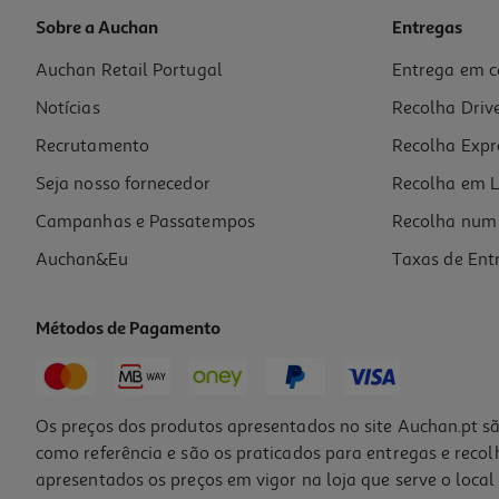
Sobre a Auchan
Entregas
Auchan Retail Portugal
Entrega em c
Capa Transparente Qilive 600179844 Iphone 16 Pro Max
Notícias
Recolha Driv
5.99 €/un
Recrutamento
Recolha Expr
5,99 €
Seja nosso fornecedor
Recolha em L
Campanhas e Passatempos
Recolha num 
Auchan&Eu
Taxas de Ent
Métodos de Pagamento
Os preços dos produtos apresentados no site Auchan.pt sã
como referência e são os praticados para entregas e reco
apresentados os preços em vigor na loja que serve o local 