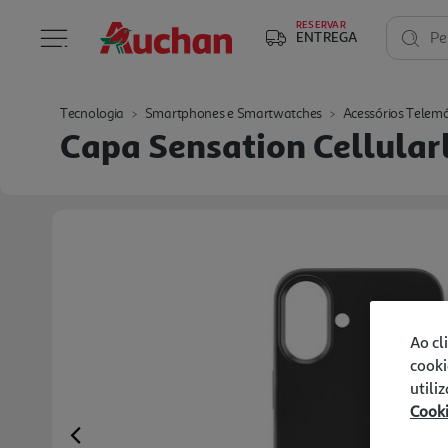
RESERVAR
ENTREGA
Pe
Tecnologia
Smartphones e Smartwatches
Acessórios Telemó
Capa Sensation Cellularl
Ao cl
cooki
utili
Cook
Previous