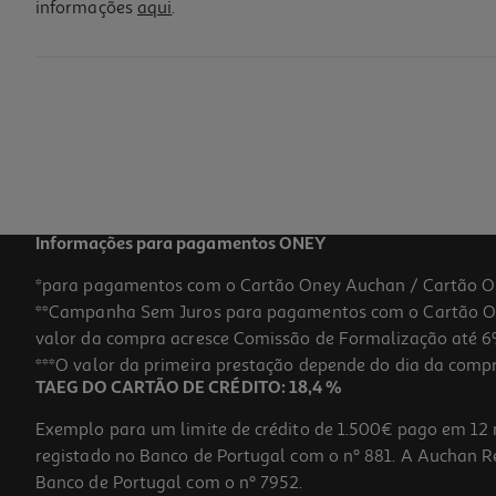
informações
aqui
.
Capa Sensation Cellularline Iphone 16 Pro Preta
24.99 €/un
24,99 €
Informações para pagamentos ONEY
*para pagamentos com o Cartão Oney Auchan / Cartão O
**Campanha Sem Juros para pagamentos com o Cartão Oney
valor da compra acresce Comissão de Formalização até 6%
***O valor da primeira prestação depende do dia da compra,
TAEG DO CARTÃO DE CRÉDITO: 18,4 %
Exemplo para um limite de crédito de 1.500€ pago em 12 
registado no Banco de Portugal com o nº 881. A Auchan Ret
Banco de Portugal com o nº 7952.