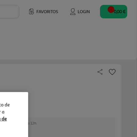
FAVORITOS
LOGIN
0,00 €
to de
r a
a de
e encomendar até às 12h.