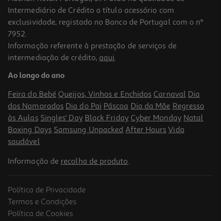
Intermediário de Crédito a título acessório com
exclusividade, registado no Banco de Portugal com o nº
7952.
Informação referente à prestação de serviços de
intermediação de crédito,
aqui
.
Capa Cellularline Clear Protect Para Iphone 17 Transparente
Ao longo do ano
19.99 €/un
Feira do Bebé
Queijos, Vinhos e Enchidos
Carnaval
Dia
19,99 €
dos Namorados
Dia do Pai
Páscoa
Dia da Mãe
Regresso
às Aulas
Singles' Day
Black Friday
Cyber Monday
Natal
Boxing Days
Samsung Unpacked
After Hours
Vida
saudável
Informação de
recolha de produto
.
Política de Privacidade
Termos e Condições
Política de Cookies