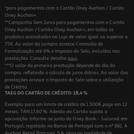
*para pagamentos com o Cartão Oney Auchan / Cartão
Oney Auchan+.
**Campanha Sem Juros para pagamentos com o Cartão
Oney Auchan / Cartão Oney Auchan+, em todos os
produtos assinalados na Loja de valor igual ou superior a
75€. Ao valor da compra acresce Comissão de
Formalização até 6% e Imposto do Selo, incluídos nas
prestações. Consulte detalhe
aqui
.
Capa Cellularline Iphone 17 Fina Transp
***O valor da primeira prestação depende do dia da
compra, refletindo o cálculo de juros diários. Ao valor das
12.99 €/un
prestações acresce o Imposto do Selo sobre a utilização
12,99 €
de Crédito.
TAEG DO CARTÃO DE CRÉDITO: 18,4 %
Exemplo para um limite de crédito de 1.500€ pago em 12
meses. TAN 17,60 %. Adesão ao Cartão sujeita a
aprovação. Informe-se junto do Oney Bank – Sucursal em
Portugal, registado no Banco de Portugal com o nº 881. A
Auchan Retail Portugal, S.A. atua na qualidade de