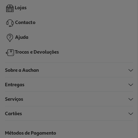
Capa Preta Qilive 600190518 Magnética Iphone 16e
Lojas
13.99 €/un
Contacto
13,99 €
Ajuda
Trocas e Devoluções
Sobre a Auchan
Entregas
Serviços
Cartões
Capa Qilive 600183227 Samsung S24 Fe
5.99 €/un
Métodos de Pagamento