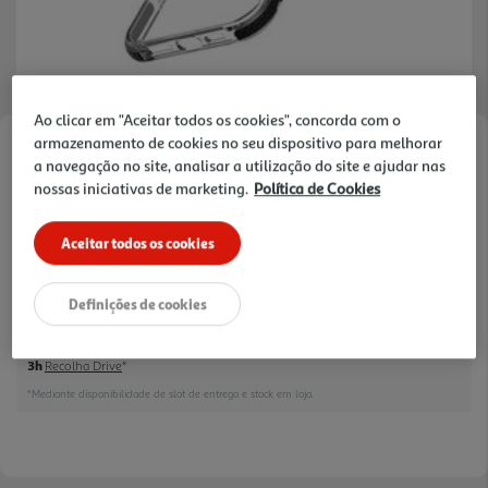
Ao clicar em "Aceitar todos os cookies", concorda com o
armazenamento de cookies no seu dispositivo para melhorar
Faça a sua avaliação
a navegação no site, analisar a utilização do site e ajudar nas
Ref. / EAN:
8018080482465
nossas iniciativas de marketing.
Política de Cookies
Aceitar todos os cookies
24,99 €
Definições de cookies
Receba em casa a 11/08/2026
, se encomendar até às 12h.
1h
Recolha em loja Express
*
3h
Recolha Drive
*
*Mediante disponibilidade de slot de entrega e stock em loja.