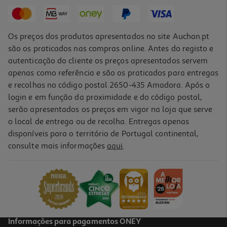
5,99 €
Os preços dos produtos apresentados no site Auchan.pt
são os praticados nas compras online. Antes do registo e
autenticação do cliente os preços apresentados servem
apenas como referência e são os praticados para entregas
e recolhas no código postal 2650-435 Amadora. Após o
login e em função da proximidade e do código postal,
serão apresentados os preços em vigor na loja que serve
o local de entrega ou de recolha. Entregas apenas
disponíveis para o território de Portugal continental,
5.0
(2)
consulte mais informações
aqui
.
Capa Flexivel Qilive 600166303 Transp Samsung A05s
8.49 €/un
8,49 €
Informações para pagamentos ONEY