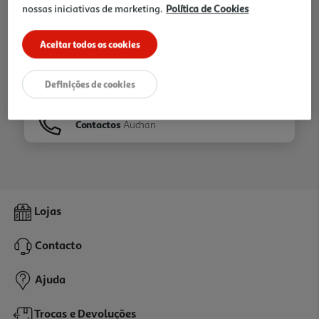
nossas iniciativas de marketing.
Política de Cookies
Ir para
Homepage
Aceitar todos os cookies
Veja os nossos
Folhetos
Definições de cookies
Contactos
Auchan
Lojas
Contacto
Ajuda
Trocas e Devoluções