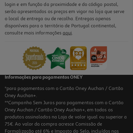
login e em função da proximidade e do código postal,
serão apresentados os preços em vigor na loja que serve
o local de entrega ou de recolha. Entregas apenas
disponíveis para o território de Portugal continental,
consulte mais informações
aqui
.
Informações para pagamentos ONEY
*para pagamentos com o Cartão Oney Auchan / Cartão
Oney Auchan+.
**Campanha Sem Juros para pagamentos com o Cartão
Oney Auchan / Cartão Oney Auchan+, em todos os
produtos assinalados na Loja de valor igual ou superior a
75€. Ao valor da compra acresce Comissão de
Formalização até 6% e Imposto do Selo, incluídos nas