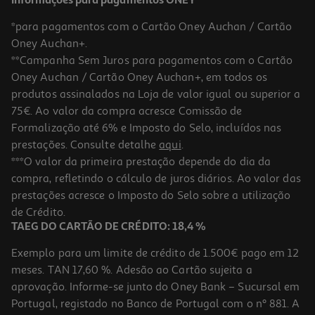
Informações para pagamentos ONEY
*para pagamentos com o Cartão Oney Auchan / Cartão
Oney Auchan+.
**Campanha Sem Juros para pagamentos com o Cartão
Oney Auchan / Cartão Oney Auchan+, em todos os
-10%
produtos assinalados na Loja de valor igual ou superior a
75€. Ao valor da compra acresce Comissão de
Formalização até 6% e Imposto do Selo, incluídos nas
prestações. Consulte detalhe
aqui
.
Livro Minecraft Desafios De Sobrevivência Edição De Aventura
***O valor da primeira prestação depende do dia da
compra, refletindo o cálculo de juros diários. Ao valor das
14.36 €/un
prestações acresce o Imposto do Selo sobre a utilização
15,95 €
PVP de editor
14,36 €
de Crédito.
TAEG DO CARTÃO DE CRÉDITO: 18,4 %
Exemplo para um limite de crédito de 1.500€ pago em 12
meses. TAN 17,60 %. Adesão ao Cartão sujeita a
aprovação. Informe-se junto do Oney Bank – Sucursal em
Portugal, registado no Banco de Portugal com o nº 881. A