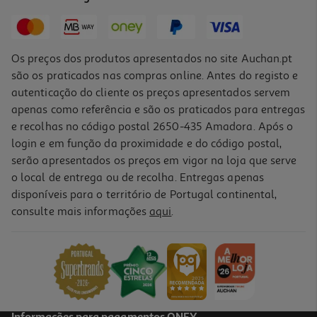
12,56 €
Os preços dos produtos apresentados no site Auchan.pt
são os praticados nas compras online. Antes do registo e
autenticação do cliente os preços apresentados servem
apenas como referência e são os praticados para entregas
e recolhas no código postal 2650-435 Amadora. Após o
login e em função da proximidade e do código postal,
-10%
serão apresentados os preços em vigor na loja que serve
o local de entrega ou de recolha. Entregas apenas
disponíveis para o território de Portugal continental,
consulte mais informações
aqui
.
Livro Arte De Amar De Ovídio
13.41 €/un
14,90 €
PVP de editor
13,41 €