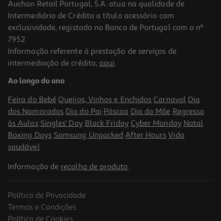
Auchan Retail Portugal, S.A. atua na qualidade de
Intermediário de Crédito a título acessório com
-10%
exclusividade, registado no Banco de Portugal com o nº
7952.
Informação referente à prestação de serviços de
intermediação de crédito,
aqui
.
Livro A Mãe De Alice De André Fernandes
Ao longo do ano
16.11 €/un
17,90 €
PVP de editor
Feira do Bebé
Queijos, Vinhos e Enchidos
Carnaval
Dia
16,11 €
dos Namorados
Dia do Pai
Páscoa
Dia da Mãe
Regresso
às Aulas
Singles' Day
Black Friday
Cyber Monday
Natal
Boxing Days
Samsung Unpacked
After Hours
Vida
saudável
Informação de
recolha de produto
.
Política de Privacidade
-10%
Termos e Condições
Política de Cookies