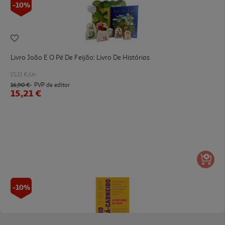
-10%
Livro João E O Pé De Feijão: Livro De Histórias
15.21 €/un
16,90 €
PVP de editor
15,21 €
-10%