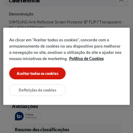
Características
Denominação
SAMSUNG Anti-Reflective Screen Protector B7 FLIP 7 Transparent -
EF-UF766CTEGWW
Ao clicar em "Aceitar todos os cookies", concorda com o
Nome e Morada
armazenamento de cookies no seu dispositivo para melhorar
SAMSUNG
a navegação no site, analisar a utilização do site e ajudar nas
nossas iniciativas de marketing.
Política de Cookies
Precauções Utilização
Aceitar todos os cookies
n/a
Avaliações
Definições de cookies