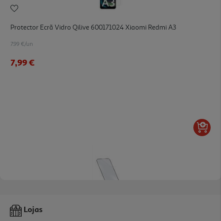
Protector Ecrã Vidro Qilive 600171024 Xiaomi Redmi A3
7.99 €/un
7,99 €
Protetor Ecran Vt Cellularline Iphone 16/17 Pro Max Glass Cap
Lojas