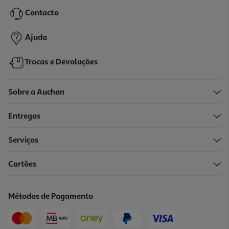
24.99 €/un
Contacto
24,99 €
Ajuda
Trocas e Devoluções
Sobre a Auchan
Entregas
Serviços
Cartões
Protetor Ecran Vt Cellularline Iphone 16/17 Pro Max Imp Glass
19.99 €/un
Métodos de Pagamento
19,99 €