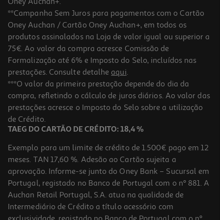
Oney Auchan+.
**Campanha Sem Juros para pagamentos com o Cartão
Oney Auchan / Cartão Oney Auchan+, em todos os
produtos assinalados na Loja de valor igual ou superior a
75€. Ao valor da compra acresce Comissão de
Formalização até 6% e Imposto do Selo, incluídos nas
prestações. Consulte detalhe
aqui
.
Protetor Ecran Vt Cellularline Samsung A16/17/26 G Cab
***O valor da primeira prestação depende do dia da
compra, refletindo o cálculo de juros diários. Ao valor das
19.99 €/un
prestações acresce o Imposto do Selo sobre a utilização
19,99 €
de Crédito.
TAEG DO CARTÃO DE CRÉDITO: 18,4 %
Exemplo para um limite de crédito de 1.500€ pago em 12
meses. TAN 17,60 %. Adesão ao Cartão sujeita a
aprovação. Informe-se junto do Oney Bank – Sucursal em
Portugal, registado no Banco de Portugal com o nº 881. A
Auchan Retail Portugal, S.A. atua na qualidade de
Intermediário de Crédito a título acessório com
exclusividade, registado no Banco de Portugal com o nº