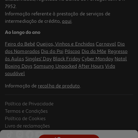
7952.
Informação referente à prestação de serviços de
intermediação de crédito,
aqui
.
Protetor Ecran Vt Cellularline Iphone 17 Air Glass Cap
Ao longo do ano
24.99 €/un
Feira do Bebé
Queijos, Vinhos e Enchidos
Carnaval
Dia
24,99 €
dos Namorados
Dia do Pai
Páscoa
Dia da Mãe
Regresso
às Aulas
Singles' Day
Black Friday
Cyber Monday
Natal
Boxing Days
Samsung Unpacked
After Hours
Vida
saudável
Informação de
recolha de produto
.
Política de Privacidade
Termos e Condições
Política de Cookies
Livro de reclamações
Protector Ecra Vt Cellularline Samsung S26 Impact Glass