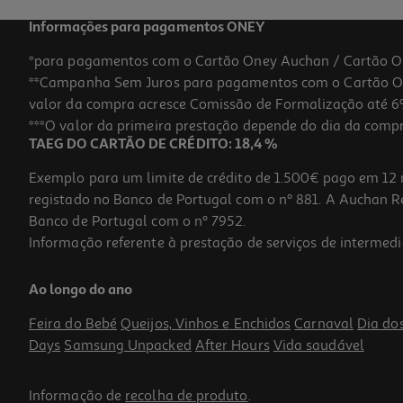
Informações para pagamentos ONEY
*para pagamentos com o Cartão Oney Auchan / Cartão O
**Campanha Sem Juros para pagamentos com o Cartão Oney
valor da compra acresce Comissão de Formalização até 6%
***O valor da primeira prestação depende do dia da compra,
TAEG DO CARTÃO DE CRÉDITO: 18,4 %
Exemplo para um limite de crédito de 1.500€ pago em 12 
registado no Banco de Portugal com o nº 881. A Auchan Ret
Banco de Portugal com o nº 7952.
Informação referente à prestação de serviços de intermedi
Proteção Lente P/ Camar Qilive 16pro / 16pro Max
Ao longo do ano
6.99 €/un
Feira do Bebé
Queijos, Vinhos e Enchidos
Carnaval
Dia do
6,99 €
Days
Samsung Unpacked
After Hours
Vida saudável
Informação de
recolha de produto
.