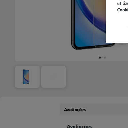
utili
Cook
Avaliações