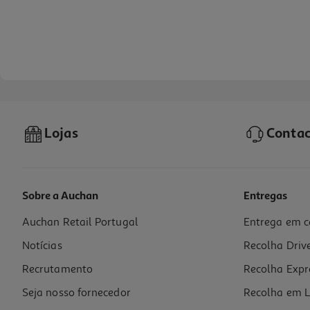
Lojas
Contac
Sobre a Auchan
Entregas
Auchan Retail Portugal
Entrega em c
Vidro Temperado Qilive 2.5d Iphone 16 Plus/15 Plus
Notícias
Recolha Driv
4.99 €/un
Recrutamento
Recolha Expr
4,99 €
Seja nosso fornecedor
Recolha em L