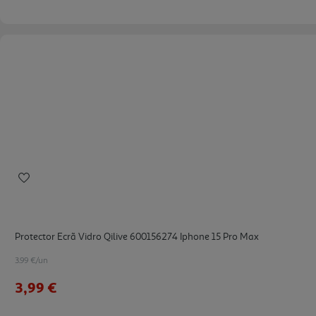
Protector Ecrã Vidro Qilive 600156274 Iphone 15 Pro Max
3.99 €/un
3,99 €