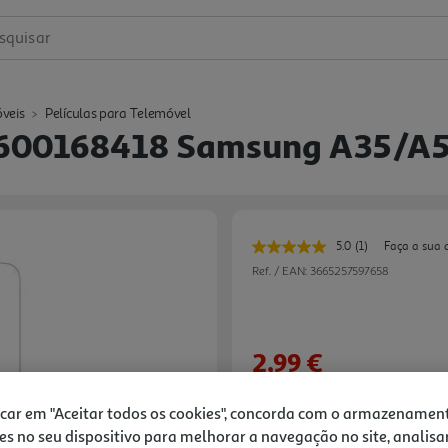
squisar
veis
Películas para Telemóvel
e 600168418 Samsung A35/a5
5.0
(1)
Faça a sua 
Leu
uma
Ref. / EAN:
3665257597658
avaliação.
Link
para
a
mesma
2,99 €
página.
Receba em casa a 11/08/2026
, se
icar em "Aceitar todos os cookies", concorda com o armazenamen
es no seu dispositivo para melhorar a navegação no site, analisa
Next