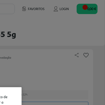
FAVORITOS
LOGIN
0,00 €
5 5g
avaliação
 encomendar até às 12h.
to de
r a