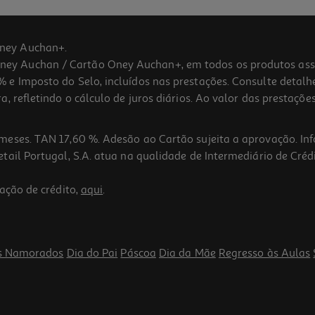
ney Auchan+.
 Auchan / Cartão Oney Auchan+, em todos os produtos assina
 e Imposto do Selo, incluídos nas prestações. Consulte detal
 refletindo o cálculo de juros diários. Ao valor das prestações
meses. TAN 17,60 %. Adesão ao Cartão sujeita a aprovação. In
ail Portugal, S.A. atua na qualidade de Intermediário de Crédi
ação de crédito,
aqui
.
s Namorados
Dia do Pai
Páscoa
Dia da Mãe
Regresso às Aulas