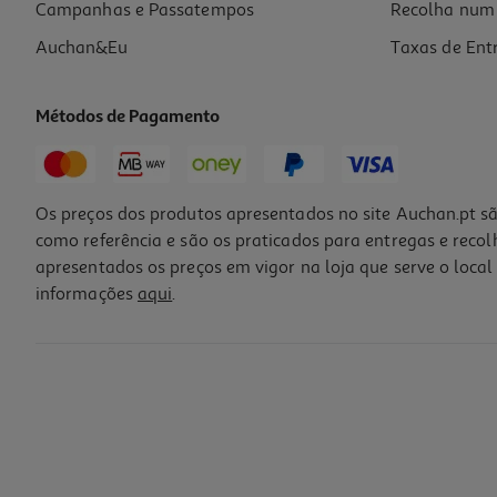
Campanhas e Passatempos
Recolha num 
Auchan&Eu
Taxas de Ent
Métodos de Pagamento
Os preços dos produtos apresentados no site Auchan.pt sã
como referência e são os praticados para entregas e reco
apresentados os preços em vigor na loja que serve o local 
informações
aqui
.
Protector Ecrã Vidro Qilive 600156272 Iphone 15/14 Pro
3.99 €/un
3,99 €