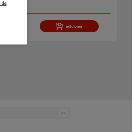
a de
adicionar