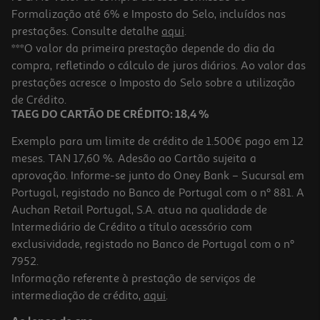
Formalização até 6% e Imposto do Selo, incluídos nas
prestações. Consulte detalhe
aqui
.
Powerbank Magnético Qilive 600188211 Branco 5 000 Mah 15w
***O valor da primeira prestação depende do dia da
compra, refletindo o cálculo de juros diários. Ao valor das
19.99 €/un
prestações acresce o Imposto do Selo sobre a utilização
19,99 €
de Crédito.
TAEG DO CARTÃO DE CRÉDITO: 18,4 %
Exemplo para um limite de crédito de 1.500€ pago em 12
meses. TAN 17,60 %. Adesão ao Cartão sujeita a
aprovação. Informe-se junto do Oney Bank – Sucursal em
Portugal, registado no Banco de Portugal com o nº 881. A
Auchan Retail Portugal, S.A. atua na qualidade de
Intermediário de Crédito a título acessório com
exclusividade, registado no Banco de Portugal com o nº
7952.
Informação referente à prestação de serviços de
intermediação de crédito,
aqui
.
Powerbank Baseus Bipow Pro 20w 10000mah Azul