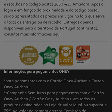
e recolhas no código postal 2650-435 Amadora. Após o
login e em função da proximidade e do código postal,
serão apresentados os preços em vigor na loja que serve
o local de entrega ou de recolha. Entregas apenas
disponíveis para o território de Portugal continental,
3.7
(3)
consulte mais informações
aqui
.
Powerbank Fast Charge Qilive 600183098 20 000 Mah 35w
38.99 €/un
38,99 €
Informações para pagamentos ONEY
*para pagamentos com o Cartão Oney Auchan / Cartão
Oney Auchan+.
**Campanha Sem Juros para pagamentos com o Cartão
Oney Auchan / Cartão Oney Auchan+, em todos os
produtos assinalados na Loja de valor igual ou superior a
75€. Ao valor da compra acresce Comissão de