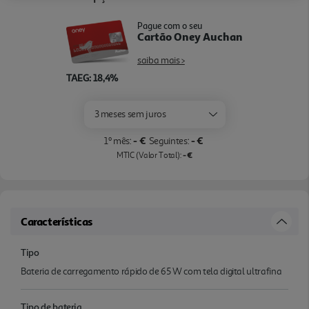
Pague com o seu
Cartão Oney Auchan
saiba mais >
TAEG: 18,4%
3 meses sem juros
- €
- €
1º mês:
Seguintes:
- €
MTIC (Valor Total):
Características
Tipo
Bateria de carregamento rápido de 65 W com tela digital ultrafina
Tipo de bateria