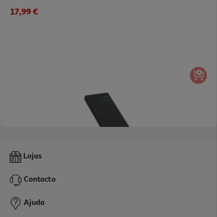
17,99 €
4.0
(3)
Powerbank Qilive 600183092 Preto 10 000 Mah 15w
Lojas
18.99 €/un
Contacto
18,99 €
Ajuda