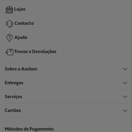
4.0
(3)
Powerbank Qilive 600183092 Preto 10 000 Mah 15w
Lojas
18.99 €/un
Contacto
18,99 €
Ajuda
Trocas e Devoluções
Sobre a Auchan
Entregas
-15%
Serviços
4.7
(3)
Cartões
Powerbank Qilive 5000mah
16.99 €/un
Métodos de Pagamento
Price reduced from
to
19,99 €