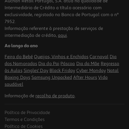
Auchan Retail Portugal, S.A. atua na qualidade de
Intermediário de Crédito a título acessório com
exclusividade, registado no Banco de Portugal com o nº
7952.
Informação referente à prestação de serviços de
intermediação de crédito,
aqui
.
Powerbank Magnético Qilive 600188211 Branco 5 000 Mah 15w
Ao longo do ano
19.99 €/un
Feira do Bebé
Queijos, Vinhos e Enchidos
Carnaval
Dia
19,99 €
dos Namorados
Dia do Pai
Páscoa
Dia da Mãe
Regresso
às Aulas
Singles' Day
Black Friday
Cyber Monday
Natal
Boxing Days
Samsung Unpacked
After Hours
Vida
saudável
Informação de
recolha de produto
.
Política de Privacidade
Termos e Condições
Política de Cookies