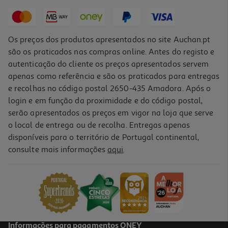
16,99 €
Promoção
Os preços dos produtos apresentados no site Auchan.pt
são os praticados nas compras online. Antes do registo e
autenticação do cliente os preços apresentados servem
apenas como referência e são os praticados para entregas
e recolhas no código postal 2650-435 Amadora. Após o
login e em função da proximidade e do código postal,
serão apresentados os preços em vigor na loja que serve
o local de entrega ou de recolha. Entregas apenas
disponíveis para o território de Portugal continental,
3.7
(3)
consulte mais informações
aqui
.
Powerbank Fast Charge Qilive 600183098 20 000 Mah 35w
38.99 €/un
38,99 €
Informações para pagamentos ONEY