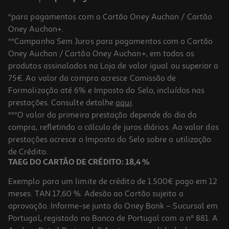
*para pagamentos com o Cartão Oney Auchan / Cartão
Oney Auchan+.
**Campanha Sem Juros para pagamentos com o Cartão
Oney Auchan / Cartão Oney Auchan+, em todos os
produtos assinalados na Loja de valor igual ou superior a
75€. Ao valor da compra acresce Comissão de
Formalização até 6% e Imposto do Selo, incluídos nas
prestações. Consulte detalhe
aqui
.
4.1
(8)
Powerbank Qilive 600177283 Preto 20 000 Mah
***O valor da primeira prestação depende do dia da
compra, refletindo o cálculo de juros diários. Ao valor das
22.99 €/un
prestações acresce o Imposto do Selo sobre a utilização
22,99 €
de Crédito.
TAEG DO CARTÃO DE CRÉDITO: 18,4 %
Exemplo para um limite de crédito de 1.500€ pago em 12
meses. TAN 17,60 %. Adesão ao Cartão sujeita a
aprovação. Informe-se junto do Oney Bank – Sucursal em
Portugal, registado no Banco de Portugal com o nº 881. A