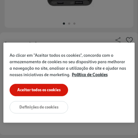
Faça a sua avaliação
Ref. / EAN:
8018080481925
Ao clicar em "Aceitar todos os cookies", concorda com o
armazenamento de cookies no seu dispositivo para melhorar
a navegação no site, analisar a utilização do site e ajudar nas
nossas iniciativas de marketing.
Política de Cookies
19,99 €
Aceitar todos os cookies
Receba em casa a 11/08/2026
, se encomendar até às 12h.
1h
Recolha em loja Express
*
3h
Recolha Drive
*
Definições de cookies
*Mediante disponibilidade de slot de entrega e stock em loja.