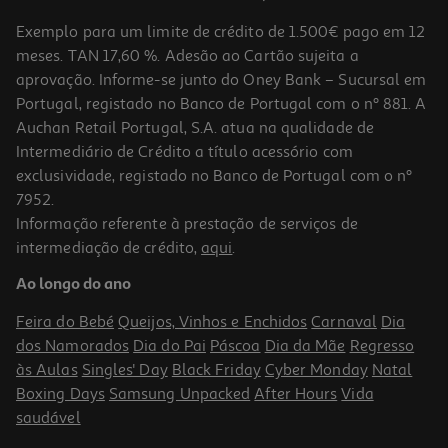
Exemplo para um limite de crédito de 1.500€ pago em 12
meses. TAN 17,60 %. Adesão ao Cartão sujeita a
aprovação. Informe-se junto do Oney Bank – Sucursal em
Portugal, registado no Banco de Portugal com o nº 881. A
Auchan Retail Portugal, S.A. atua na qualidade de
Intermediário de Crédito a título acessório com
exclusividade, registado no Banco de Portugal com o nº
7952.
Informação referente à prestação de serviços de
intermediação de crédito,
aqui
.
Localizador Cellularline Tracy Tag Ios Branco
Ao longo do ano
14.99 €/un
Feira do Bebé
Queijos, Vinhos e Enchidos
Carnaval
Dia
14,99 €
dos Namorados
Dia do Pai
Páscoa
Dia da Mãe
Regresso
às Aulas
Singles' Day
Black Friday
Cyber Monday
Natal
Boxing Days
Samsung Unpacked
After Hours
Vida
saudável