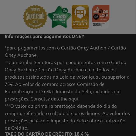
14.99 €/un
14,99 €
Informações para pagamentos ONEY
*para pagamentos com o Cartão Oney Auchan / Cartão
Oney Auchan+.
**Campanha Sem Juros para pagamentos com o Cartão
Oney Auchan / Cartão Oney Auchan+, em todos os
produtos assinalados na Loja de valor igual ou superior a
75€. Ao valor da compra acresce Comissão de
Formalização até 6% e Imposto do Selo, incluídos nas
prestações. Consulte detalhe
aqui
.
Localizador Cellularline Tracy Tag Ios Verde
***O valor da primeira prestação depende do dia da
compra, refletindo o cálculo de juros diários. Ao valor das
14.99 €/un
prestações acresce o Imposto do Selo sobre a utilização
14,99 €
de Crédito.
TAEG DO CARTÃO DE CRÉDITO: 18,4 %