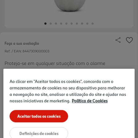
Faça a sua avaliação
Ref. / EAN:
8447309000003
Proteja-se em qualquer situação com o alarme
pessoal FlamAid - um dispositivo compacto que
ver
emite um alarme potente de 110 dB e, ao ser
mais
Ao clicar em "Aceitar todos os cookies", concorda com o
ativado, envia a sua localização em tempo real aos
armazenamento de cookies no seu dispositivo para melhorar
contactos de emergência via Bluetooth, oferecendo
a navegação no site, analisar a utilização do site e ajudar nas
maior tranquilidade e segurança no dia a dia.
nossas iniciativas de marketing.
Política de Cookies
39,99 €
Aceitar todos os cookies
Receba em casa a 11/08/2026
, se encomendar até às 12h.
1h
Recolha em loja Express
*
3h
Recolha Drive
*
Definições de cookies
*Mediante disponibilidade de slot de entrega e stock em loja.