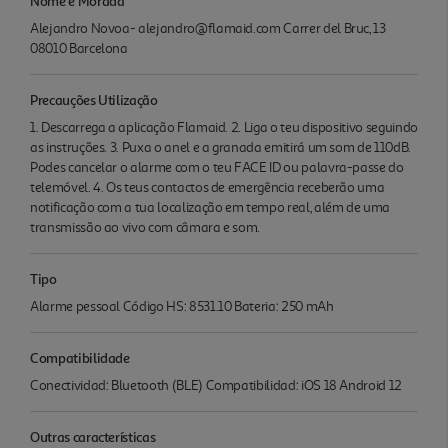
Nome e Morada
Alejandro Novoa- alejandro@flamaid.com Carrer del Bruc, 13
08010 Barcelona
Precauções Utilização
1. Descarrega a aplicação Flamaid. 2. Liga o teu dispositivo seguindo
as instruções. 3. Puxa o anel e a granada emitirá um som de 110dB.
Podes cancelar o alarme com o teu FACE ID ou palavra-passe do
telemóvel. 4. Os teus contactos de emergência receberão uma
notificação com a tua localização em tempo real, além de uma
transmissão ao vivo com câmara e som.
Tipo
Alarme pessoal Código HS: 8531.10 Bateria: 250 mAh
Compatibilidade
Conectividad: Bluetooth (BLE) Compatibilidad: iOS 18 Android 12
Outras características