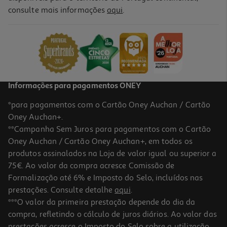
consulte mais informações
aqui
.
Smartwatch Cmf By Nothing Watch 3 Pro Light Grey
99.99 €/un
99,99 €
Informações para pagamentos ONEY
*para pagamentos com o Cartão Oney Auchan / Cartão
Oney Auchan+.
**Campanha Sem Juros para pagamentos com o Cartão
Oney Auchan / Cartão Oney Auchan+, em todos os
produtos assinalados na Loja de valor igual ou superior a
75€. Ao valor da compra acresce Comissão de
Formalização até 6% e Imposto do Selo, incluídos nas
prestações. Consulte detalhe
aqui
.
5.0
(2)
Smartband Xiaomi 9 Active Pink
***O valor da primeira prestação depende do dia da
compra, refletindo o cálculo de juros diários. Ao valor das
24.99 €/un
prestações acresce o Imposto do Selo sobre a utilização