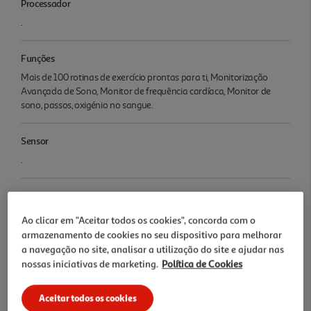
Processador
.
Funções
Mais de 100 rotinas de exercício prontas para ti, Monitorização
Avançada de Sono, Monitor de frequência cardíaca, Monitor de
sono, passos, oxigénio no sangue.
Sensor
.
Resistência
5ATM+IP68
Ao clicar em "Aceitar todos os cookies", concorda com o
armazenamento de cookies no seu dispositivo para melhorar
a navegação no site, analisar a utilização do site e ajudar nas
Bateria
nossas iniciativas de marketing.
Política de Cookies
208
Aceitar todos os cookies
Autonomia (estimada)