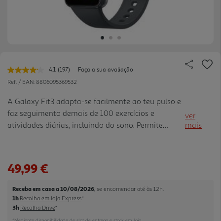
4.1
(197)
Faça a sua avaliação
Leu
197
Ref. / EAN:
8806095369532
avaliações.
Link
A Galaxy Fit3 adapta-se facilmente ao teu pulso e
para
faz seguimento demais de 100 exercícios e
a
ver
mesma
atividades diárias, incluindo do sono. Permite
mais
página.
reproduzir música, ver chamadas e enviar
mensagens de texto diretamente a partir do pulso.
Alémdisso, conta com uma duração de até 13 dias
49,99 €
com uma só carga.
Receba em casa a 10/08/2026
, se encomendar até às 12h.
1h
Recolha em loja Express
*
3h
Recolha Drive
*
*Mediante disponibilidade de slot de entrega e stock em loja.