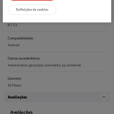
312
Definições de cookies
Conectividade
B.T 5.3
Compatibilidade
Android
Outras características
Acelerómetro, giroscópio, barómetro, luz ambiente.
Garantia
36 Meses
Avaliações