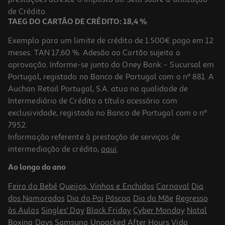
24,99 €
de Crédito.
TAEG DO CARTÃO DE CRÉDITO: 18,4 %
Exemplo para um limite de crédito de 1.500€ pago em 12
meses. TAN 17,60 %. Adesão ao Cartão sujeita a
aprovação. Informe-se junto do Oney Bank – Sucursal em
Portugal, registado no Banco de Portugal com o nº 881. A
Auchan Retail Portugal, S.A. atua na qualidade de
Intermediário de Crédito a título acessório com
exclusividade, registado no Banco de Portugal com o nº
7952.
Informação referente à prestação de serviços de
5.0
(7)
intermediação de crédito,
aqui
.
Smartwatch Xiaomi Redmi Watch 5 Lite Preto
Ao longo do ano
52.99 €/un
Feira do Bebé
Queijos, Vinhos e Enchidos
Carnaval
Dia
52,99 €
dos Namorados
Dia do Pai
Páscoa
Dia da Mãe
Regresso
às Aulas
Singles' Day
Black Friday
Cyber Monday
Natal
Boxing Days
Samsung Unpacked
After Hours
Vida