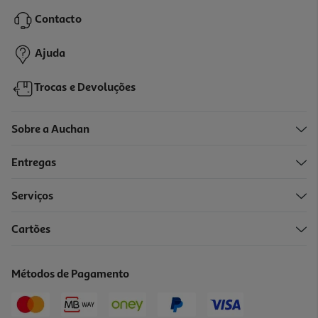
349.99 €/un
Contacto
349,99 €
Ajuda
Trocas e Devoluções
Sobre a Auchan
Entregas
Serviços
Cartões
Smartwatch Oppo Watch S Preto
169.99 €/un
Métodos de Pagamento
169,99 €