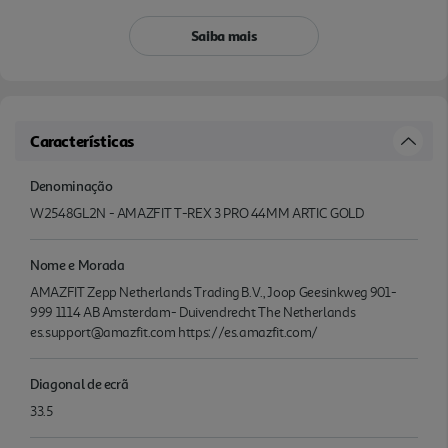
Saiba mais
Características
Denominação
W2548GL2N - AMAZFIT T-REX 3 PRO 44MM ARTIC GOLD
Nome e Morada
AMAZFIT Zepp Netherlands Trading B.V., Joop Geesinkweg 901-
999 1114 AB Amsterdam- Duivendrecht The Netherlands
es.support@amazfit.com https://es.amazfit.com/
Diagonal de ecrã
33.5