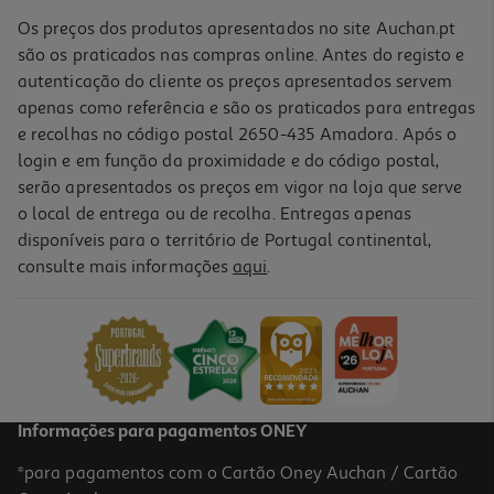
Os preços dos produtos apresentados no site Auchan.pt
são os praticados nas compras online. Antes do registo e
autenticação do cliente os preços apresentados servem
apenas como referência e são os praticados para entregas
e recolhas no código postal 2650-435 Amadora. Após o
login e em função da proximidade e do código postal,
serão apresentados os preços em vigor na loja que serve
o local de entrega ou de recolha. Entregas apenas
disponíveis para o território de Portugal continental,
consulte mais informações
aqui
.
Smartwatch Cmf By Nothing Watch Pro 2 Dark Grey
69.99 €/un
69,99 €
Informações para pagamentos ONEY
*para pagamentos com o Cartão Oney Auchan / Cartão