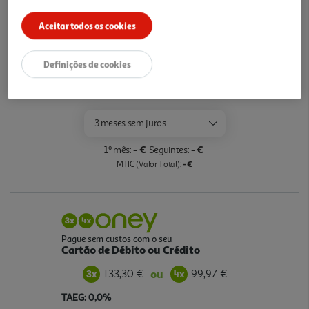
Opções de Financiamento
Aceitar todos os cookies
Pague com o seu
Cartão Oney Auchan
Definições de cookies
saiba mais >
TAEG: 18,4%
3 meses sem juros
- €
- €
1º mês:
Seguintes:
- €
MTIC (Valor Total):
Pague sem custos com o seu
Cartão de Débito ou Crédito
133,30 €
99,97 €
ou
TAEG: 0,0%