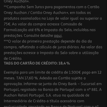
Oney Auchan+.
**Campanha Sem Juros para pagamentos com o Cartão
Oney Auchan / Cartão Oney Auchan+, em todos os
produtos assinalados na Loja de valor igual ou superior a
75€. Ao valor da compra acresce Comissão de
Formalização até 6% e Imposto do Selo, incluídos nas
prestações. Consulte detalhe
aqui
.
5.0
(1)
Smartwatch Cmf By Nothing Watch Pro 2 Ash Grey
***O valor da primeira prestação depende do dia da
compra, refletindo o cálculo de juros diários. Ao valor das
69.99 €/un
prestações acresce o Imposto do Selo sobre a utilização
69,99 €
de Crédito.
TAEG DO CARTÃO DE CRÉDITO: 18,4 %
Exemplo para um limite de crédito de 1.500€ pago em 12
meses. TAN 17,60 %. Adesão ao Cartão sujeita a
aprovação. Informe-se junto do Oney Bank – Sucursal em
Portugal, registado no Banco de Portugal com o nº 881. A
Auchan Retail Portugal, S.A. atua na qualidade de
Intermediário de Crédito a título acessório com
exclusividade, registado no Banco de Portugal com o nº