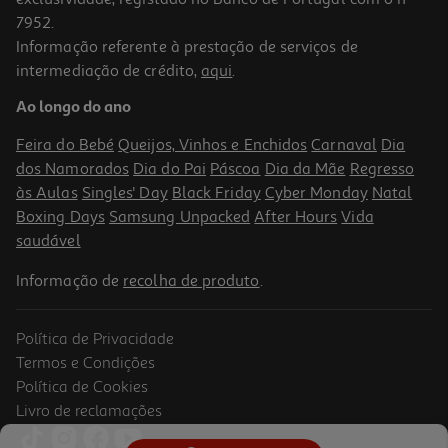
7952.
Informação referente à prestação de serviços de
5.0
(2)
intermediação de crédito,
aqui
.
Smartwatch Xiaomi Watch 5 Black
Ao longo do ano
249.99 €/un
Feira do Bebé
Queijos, Vinhos e Enchidos
Carnaval
Dia
249,99 €
dos Namorados
Dia do Pai
Páscoa
Dia da Mãe
Regresso
às Aulas
Singles' Day
Black Friday
Cyber Monday
Natal
Boxing Days
Samsung Unpacked
After Hours
Vida
saudável
Informação de
recolha de produto
.
Política de Privacidade
Termos e Condições
Política de Cookies
Livro de reclamações
4.5
(29)
Smartwatch Samsung Watch8 Classic Lte 46mm Preto