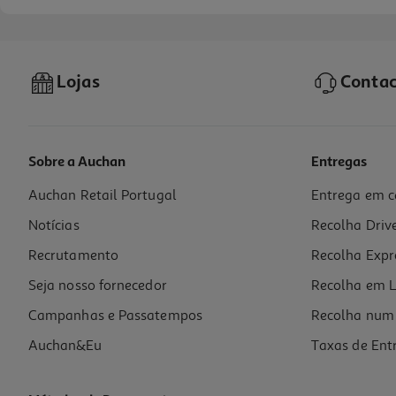
Lojas
Contac
Sobre a Auchan
Entregas
Auchan Retail Portugal
Entrega em c
Smartwatch Xiaomi Watch S4 Black 41mm
Notícias
Recolha Driv
129.99 €/un
Recrutamento
Recolha Expr
129,99 €
Seja nosso fornecedor
Recolha em L
Campanhas e Passatempos
Recolha num 
Auchan&Eu
Taxas de Ent