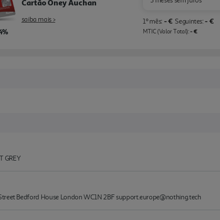
3 meses sem juros
Cartão Oney Auchan
saiba mais >
- €
- €
1º mês:
Seguintes:
,4%
- €
MTIC (Valor Total):
T GREY
 Street Bedford House London WC1N 2BF support.europe@nothing.tech