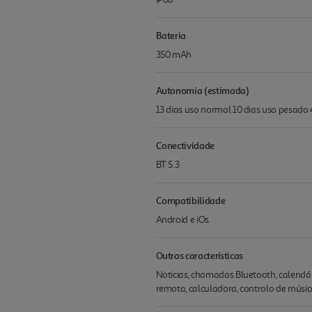
Bateria
350 mAh
Autonomia (estimada)
13 dias uso normal 10 dias uso pesado
Conectividade
BT 5.3
Compatibilidade
Android e iOs
Outras características
Noticias, chamadas Bluetooth, calendári
remota, calculadora, controlo de músic