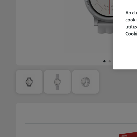
Ao cl
cooki
utili
Cook