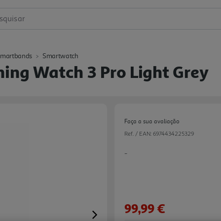
squisar
Smartbands
Smartwatch
ing Watch 3 Pro Light Grey
Faça a sua avaliação
Ref. / EAN:
6974434225329
-
99,99 €
Next