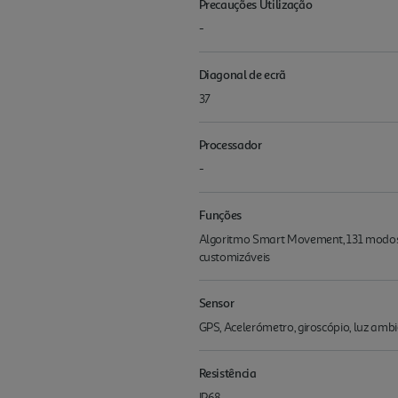
Precauções Utilização
-
Diagonal de ecrã
37
Processador
-
Funções
Algoritmo Smart Movement, 131 modos d
customizáveis
Sensor
GPS, Acelerómetro, giroscópio, luz amb
Resistência
IP68