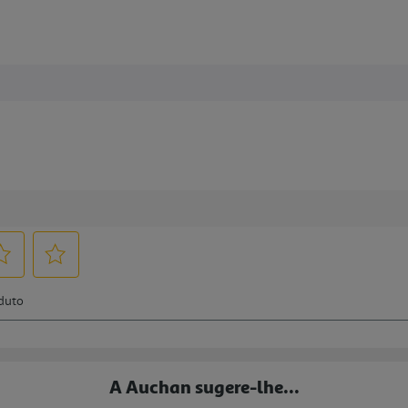
A Auchan sugere-lhe...