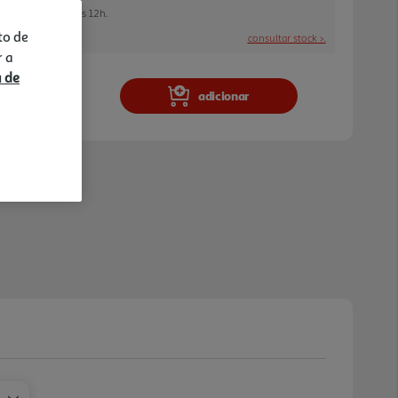
e encomendar até às 12h.
to de
consultar stock >.
r a
a de
adicionar