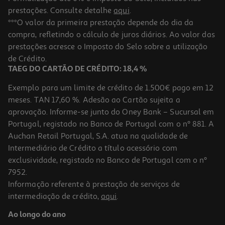
prestações. Consulte detalhe
aqui
.
4.5
(4)
Smartwatch Xiaomi Redmi Watch 5 Active Preto
***O valor da primeira prestação depende do dia da
compra, refletindo o cálculo de juros diários. Ao valor das
35.99 €/un
prestações acresce o Imposto do Selo sobre a utilização
35,99 €
de Crédito.
TAEG DO CARTÃO DE CRÉDITO: 18,4 %
Exemplo para um limite de crédito de 1.500€ pago em 12
meses. TAN 17,60 %. Adesão ao Cartão sujeita a
aprovação. Informe-se junto do Oney Bank – Sucursal em
Portugal, registado no Banco de Portugal com o nº 881. A
Auchan Retail Portugal, S.A. atua na qualidade de
Intermediário de Crédito a título acessório com
exclusividade, registado no Banco de Portugal com o nº
7952.
Informação referente à prestação de serviços de
5.0
(1)
intermediação de crédito,
aqui
.
Smartwatch Cmf By Nothing Watch Pro 2 Ash Grey
Ao longo do ano
69.99 €/un