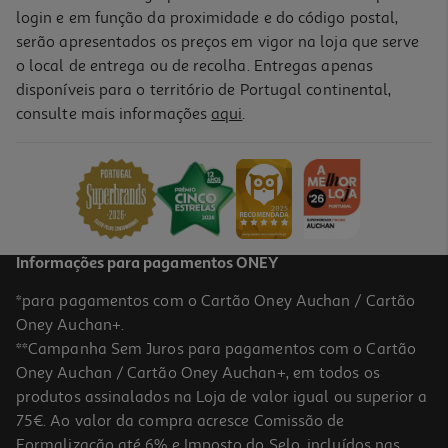
login e em função da proximidade e do código postal,
serão apresentados os preços em vigor na loja que serve
o local de entrega ou de recolha. Entregas apenas
disponíveis para o território de Portugal continental,
consulte mais informações
aqui
.
Smartwatch Cmf By Nothing Watch Pro 2 Dark Grey
69.99 €/un
69,99 €
Informações para pagamentos ONEY
*para pagamentos com o Cartão Oney Auchan / Cartão
Oney Auchan+.
**Campanha Sem Juros para pagamentos com o Cartão
Oney Auchan / Cartão Oney Auchan+, em todos os
produtos assinalados na Loja de valor igual ou superior a
75€. Ao valor da compra acresce Comissão de
Formalização até 6% e Imposto do Selo, incluídos nas