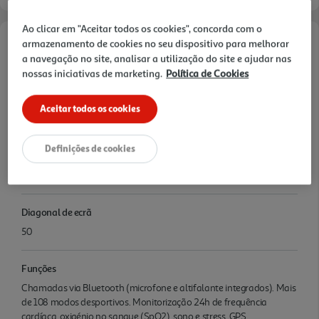
Ao clicar em "Aceitar todos os cookies", concorda com o
armazenamento de cookies no seu dispositivo para melhorar
Características
a navegação no site, analisar a utilização do site e ajudar nas
nossas iniciativas de marketing.
Política de Cookies
Denominação
REALME WATCH 5 BLACK
Aceitar todos os cookies
Nome e Morada
Definições de cookies
REALME Leilei Duan Ray@realme-ed.com http://realme-
edtech.com/ https://www.realme.com/eu/support/declaration
Diagonal de ecrã
50
Funções
Chamadas via Bluetooth (microfone e altifalante integrados). Mais
de 108 modos desportivos. Monitorização 24h de frequência
cardíaca, oxigénio no sangue (SpO2), sono e stress. GPS