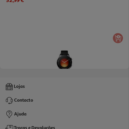
52,99 €
5.0
(2)
Smartwatch Xiaomi Watch 5 Black
Lojas
249.99 €/un
Contacto
249,99 €
Ajuda
Trocas e Devoluções