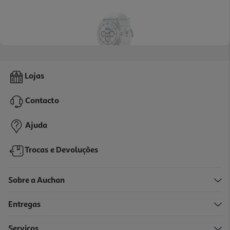
4.5
(28)
Smartwatch Samsung Watch8 Classic Lte 46mm Branco
Lojas
449.99 €/un
Contacto
449,99 €
Ajuda
Indisponível online
Trocas e Devoluções
Sobre a Auchan
Entregas
Serviços