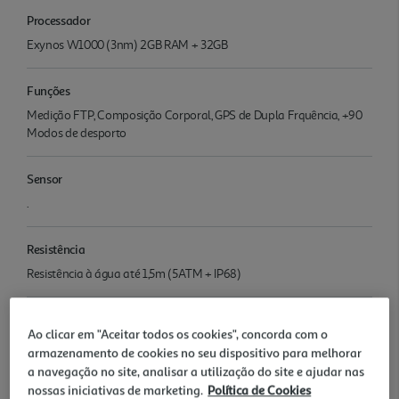
Processador
Exynos W1000 (3nm) 2GB RAM + 32GB
Funções
Medição FTP, Composição Corporal, GPS de Dupla Frquência, +90
Modos de desporto
Sensor
.
Resistência
Resistência à água até 1,5m (5ATM + IP68)
Bateria
Ao clicar em "Aceitar todos os cookies", concorda com o
325 mAh
armazenamento de cookies no seu dispositivo para melhorar
a navegação no site, analisar a utilização do site e ajudar nas
Conectividade
nossas iniciativas de marketing.
Política de Cookies