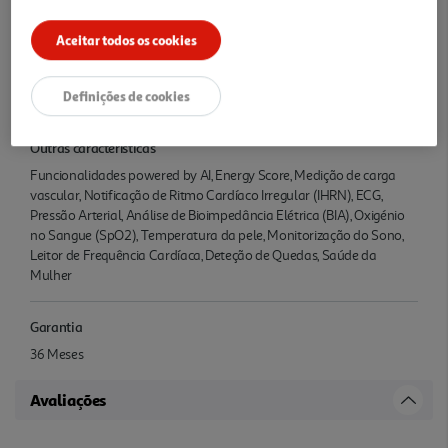
Bluetooth 5.3, Wi-Fi 2.4Ghz + 5Ghz, NFC, GPS (L1+L5)
Aceitar todos os cookies
Compatibilidade
Android
Definições de cookies
Outras características
Funcionalidades powered by AI, Energy Score, Medição de carga
vascular, Notificação de Ritmo Cardíaco Irregular (IHRN), ECG,
Pressão Arterial, Análise de Bioimpedância Elétrica (BIA), Oxigénio
no Sangue (SpO2), Temperatura da pele, Monitorização do Sono,
Leitor de Frequência Cardíaca, Deteção de Quedas, Saúde da
Mulher
Garantia
36 Meses
Avaliações