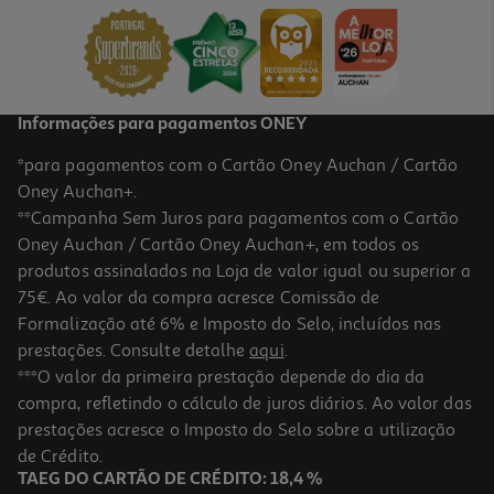
99.99 €/un
99,99 €
Informações para pagamentos ONEY
*para pagamentos com o Cartão Oney Auchan / Cartão
Oney Auchan+.
**Campanha Sem Juros para pagamentos com o Cartão
Oney Auchan / Cartão Oney Auchan+, em todos os
produtos assinalados na Loja de valor igual ou superior a
75€. Ao valor da compra acresce Comissão de
Formalização até 6% e Imposto do Selo, incluídos nas
prestações. Consulte detalhe
aqui
.
4.8
(320)
Smartwatch Samsung Galaxy Watch Ultra2 47mm Lte Prateado
***O valor da primeira prestação depende do dia da
compra, refletindo o cálculo de juros diários. Ao valor das
749.99 €/un
prestações acresce o Imposto do Selo sobre a utilização
749,99 €
de Crédito.
TAEG DO CARTÃO DE CRÉDITO: 18,4 %