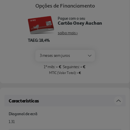
Opções de Financiamento
Pague com o seu
Cartão Oney Auchan
saiba mais >
TAEG: 18,4%
3 meses sem juros
- €
- €
1º mês:
Seguintes:
- €
MTIC (Valor Total):
Características
Diagonal de ecrã
1.31