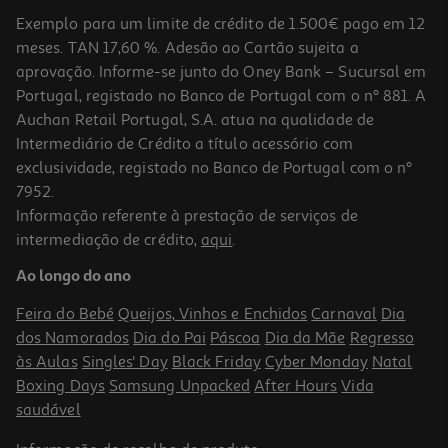
Exemplo para um limite de crédito de 1.500€ pago em 12
meses. TAN 17,60 %. Adesão ao Cartão sujeita a
aprovação. Informe-se junto do Oney Bank – Sucursal em
Portugal, registado no Banco de Portugal com o nº 881. A
Auchan Retail Portugal, S.A. atua na qualidade de
Intermediário de Crédito a título acessório com
exclusividade, registado no Banco de Portugal com o nº
7952.
Informação referente à prestação de serviços de
5.0
(2)
intermediação de crédito,
aqui
.
Smartband Xiaomi 9 Active Pink
Ao longo do ano
24.99 €/un
Feira do Bebé
Queijos, Vinhos e Enchidos
Carnaval
Dia
24,99 €
dos Namorados
Dia do Pai
Páscoa
Dia da Mãe
Regresso
às Aulas
Singles' Day
Black Friday
Cyber Monday
Natal
Boxing Days
Samsung Unpacked
After Hours
Vida
saudável