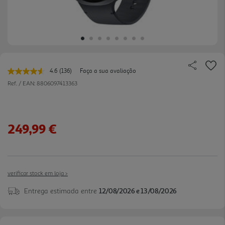
4.6
(136)
Faça a sua avaliação
Leu
136
Ref. / EAN:
8806097413363
avaliações.
Link
para
a
mesma
249,99 €
página.
verificar stock em loja >
Entrega estimada entre
12/08/2026 e 13/08/2026