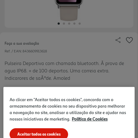
Faça a sua avaliação
Ref. / EAN:
8436609913618
Pulseira Deportiva com chamada bluetooth. Ã prova de
agua IP68. + de 100 deportos. Uma correia extra.
Indicarores de saÃºde. Amoled
Ao clicar em "Aceitar todos os cookies", concorda com o
24,99 €
armazenamento de cookies no seu dispositivo para melhorar
a navegação no site, analisar a utilização do site e ajudar nas
Receba em casa a 10/08/2026
, se encomendar até às 12h.
nossas iniciativas de marketing.
Política de Cookies
1h
Recolha em loja Express
*
3h
Recolha Drive
*
Aceitar todos os cookies
*Mediante disponibilidade de slot de entrega e stock em loja.