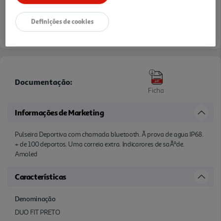
consultar stock >.
Definições de cookies
Documentação:
Ficha
Informações de Marketing
Pulseira Deportiva com chamada bluetooth. Ã prova de agua IP68.
+ de 100 deportos. Uma correia extra. Indicarores de saÃºde.
Amoled
Características
Denominação
DUO FIT PRETO