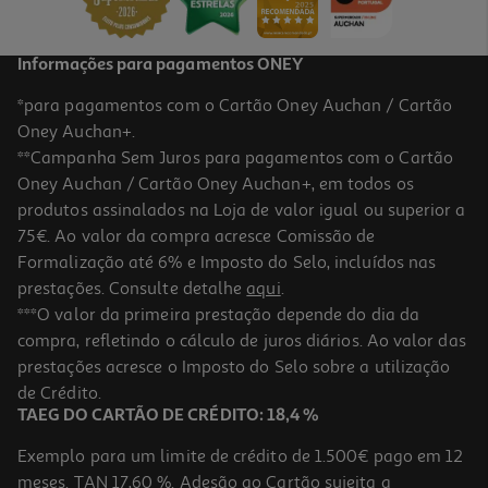
Informações para pagamentos ONEY
*para pagamentos com o Cartão Oney Auchan / Cartão
Oney Auchan+.
**Campanha Sem Juros para pagamentos com o Cartão
Oney Auchan / Cartão Oney Auchan+, em todos os
produtos assinalados na Loja de valor igual ou superior a
75€. Ao valor da compra acresce Comissão de
Formalização até 6% e Imposto do Selo, incluídos nas
prestações. Consulte detalhe
aqui
.
5.0
(3)
Smartband Xiaomi Band 10 Preta
***O valor da primeira prestação depende do dia da
compra, refletindo o cálculo de juros diários. Ao valor das
39.99 €/un
prestações acresce o Imposto do Selo sobre a utilização
39,99 €
de Crédito.
TAEG DO CARTÃO DE CRÉDITO: 18,4 %
Exemplo para um limite de crédito de 1.500€ pago em 12
meses. TAN 17,60 %. Adesão ao Cartão sujeita a