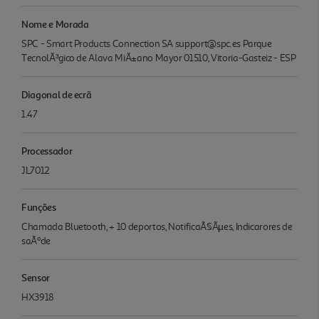
Nome e Morada
SPC - Smart Products Connection SA support@spc.es Parque
TecnolÃ³gico de Alava MiÃ±ano Mayor 01510, Vitoria-Gasteiz - ESP
Diagonal de ecrã
1.47
Processador
JL7012
Funções
Chamada Bluetooth, + 10 deportos, NotificaÃ§Ãµes, Indicarores de
saÃºde
Sensor
HX3918