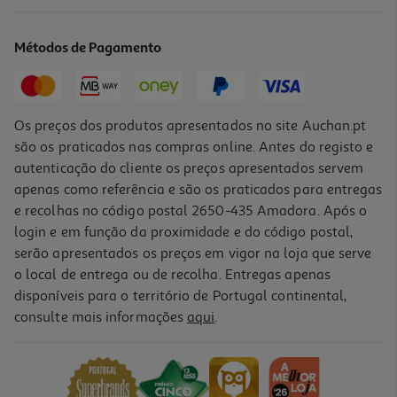
Smartband Xiaomi 9 Pro Moonlight Silver
44.99 €/un
Métodos de Pagamento
44,99 €
Os preços dos produtos apresentados no site Auchan.pt
são os praticados nas compras online. Antes do registo e
autenticação do cliente os preços apresentados servem
apenas como referência e são os praticados para entregas
e recolhas no código postal 2650-435 Amadora. Após o
login e em função da proximidade e do código postal,
serão apresentados os preços em vigor na loja que serve
o local de entrega ou de recolha. Entregas apenas
disponíveis para o território de Portugal continental,
5.0
(2)
consulte mais informações
aqui
.
Smartband Xiaomi 9 Active Pink
24.99 €/un
24,99 €