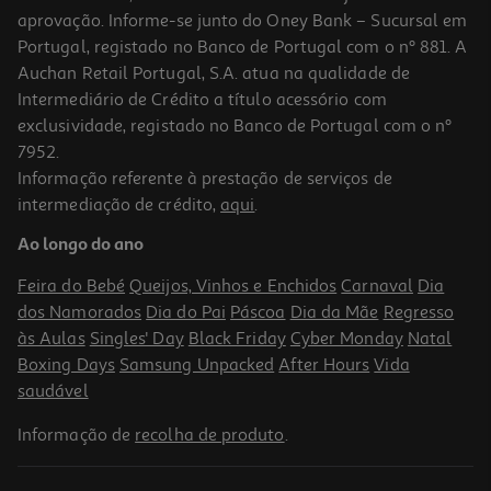
aprovação. Informe-se junto do Oney Bank – Sucursal em
Portugal, registado no Banco de Portugal com o nº 881. A
Auchan Retail Portugal, S.A. atua na qualidade de
Intermediário de Crédito a título acessório com
exclusividade, registado no Banco de Portugal com o nº
7952.
Informação referente à prestação de serviços de
4.8
(4)
intermediação de crédito,
aqui
.
Smartwatch Xiaomi Redmi Watch 5 Active Silver
Ao longo do ano
35.99 €/un
Feira do Bebé
Queijos, Vinhos e Enchidos
Carnaval
Dia
35,99 €
dos Namorados
Dia do Pai
Páscoa
Dia da Mãe
Regresso
às Aulas
Singles' Day
Black Friday
Cyber Monday
Natal
Boxing Days
Samsung Unpacked
After Hours
Vida
saudável
Informação de
recolha de produto
.