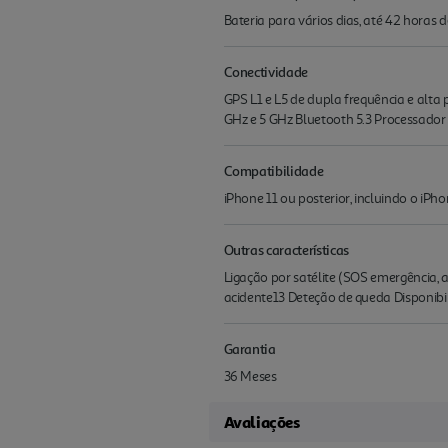
Bateria para vários dias, até 42 hora
Conectividade
GPS L1 e L5 de dupla frequência e alta
GHz e 5 GHz Bluetooth 5.3 Proces­sador
Compatibilidade
iPhone 11 ou posterior, incluindo o iPh
Outras características
Ligação por satélite (SOS emergência
acidente13 Deteção de queda Disponi­
Garantia
36 Meses
Avaliações