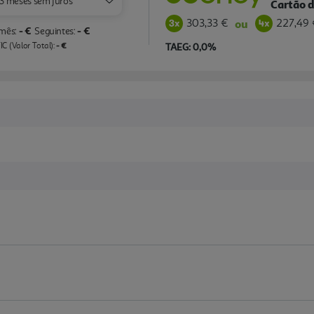
3 meses sem juros
Cartão d
303,33 €
227,49 
ou
- €
- €
 mês:
Seguintes:
- €
C (Valor Total):
TAEG: 0,0%