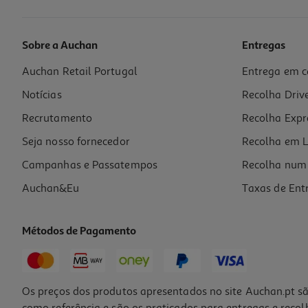
Sobre a Auchan
Entregas
Auchan Retail Portugal
Entrega em c
Smartwatch Motorola Moto Watch Volcanic Ash
Notícias
Recolha Driv
69.99 €/un
Recrutamento
Recolha Expr
69,99 €
Seja nosso fornecedor
Recolha em L
Campanhas e Passatempos
Recolha num 
Auchan&Eu
Taxas de Ent
Métodos de Pagamento
Os preços dos produtos apresentados no site Auchan.pt sã
como referência e são os praticados para entregas e reco