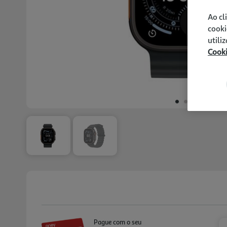
Ao cl
cooki
utili
Cook
Pague com o seu