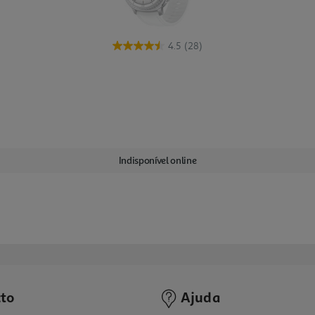
4.5
(28)
Indisponível online
to
Ajuda