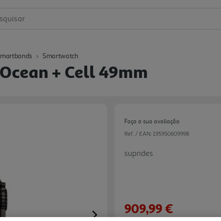
squisar
Smartbands
Smartwatch
 Ocean + Cell 49mm
Faça a sua avaliação
Ref. / EAN:
195950609998
suprides
909,99 €
Next