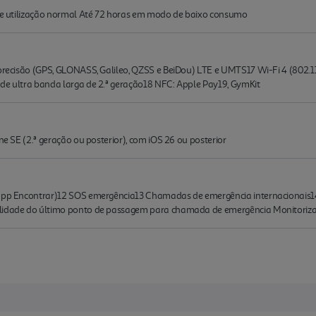
s de utilização normal Até 72 horas em modo de baixo consumo
 precisão (GPS, GLONASS, Galileo, QZSS e BeiDou) LTE e UMTS17 Wi-Fi 4 (802.
 de ultra ban­da larga de 2.ª geração18 NFC: Apple Pay19, GymKit
one SE (2.ª geração ou posterior), com iOS 26 ou posterior
, app Encontrar)12 SOS emergência13 Chamadas de emergência internacionais1
bilidade do último ponto de passagem para chamada de emergência Monitoriza