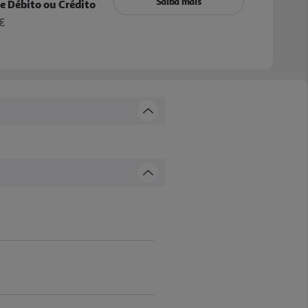
Saiba mais
e Débito ou Crédito
€