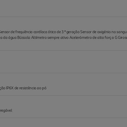
 Sensor de frequência cardíaca ótico de 3.ª geração Sensor de oxigénio no san
 da água Bússola Altímetro sempre ativo Acelerómetro de alta forç a G Giro
ção IP6X de resistência ao pó
rregável