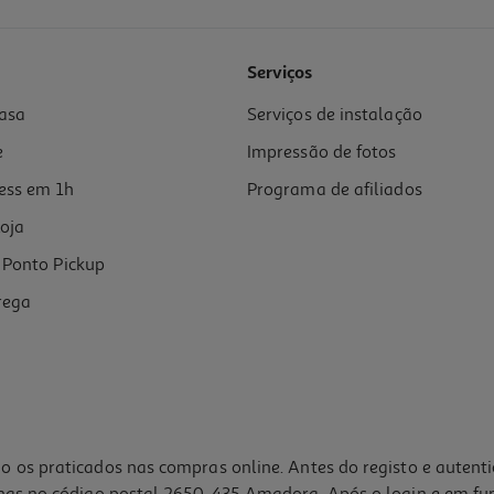
Serviços
asa
Serviços de instalação
e
Impressão de fotos
ess em 1h
Programa de afiliados
oja
Ponto Pickup
rega
o os praticados nas compras online. Antes do registo e autent
lhas no código postal 2650-435 Amadora. Após o login e em fu