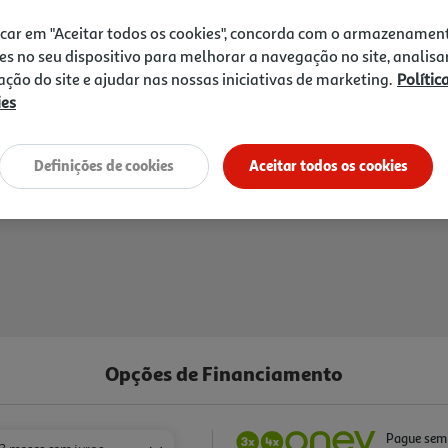
Receba em casa a 11/08/2026
, se
icar em "Aceitar todos os cookies", concorda com o armazenamen
1h
Recolha em loja Express
*
3h
Recolha Drive
*
es no seu dispositivo para melhorar a navegação no site, analisa
zação do site e ajudar nas nossas iniciativas de marketing.
Polític
*Mediante disponibilidade de slot de entreg
ies
Definições de cookies
Aceitar todos os cookies
Opções de Financiamento
Pague sem 