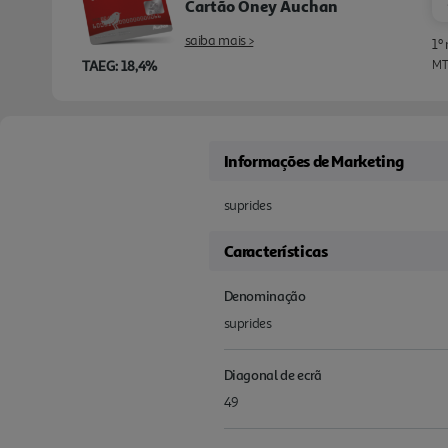
Cartão Oney Auchan
saiba mais >
1º
TAEG: 18,4%
MTI
Informações de Marketing
suprides
Características
Denominação
suprides
Diagonal de ecrã
49