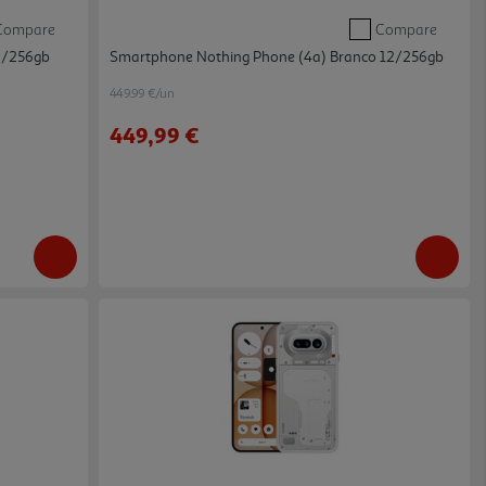
Compare
Compare
2/256gb
Smartphone Nothing Phone (4a) Branco 12/256gb
449.99 €/un
449,99 €