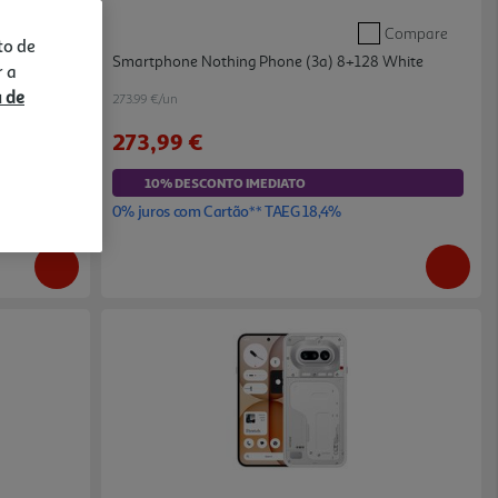
Compare
Compare
to de
lack
Smartphone Nothing Phone (3a) 8+128 White
r a
a de
273.99 €/un
273,99 €
10% DESCONTO IMEDIATO
0% juros com Cartão** TAEG 18,4%