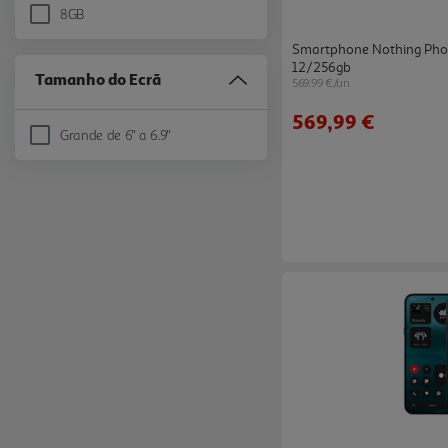
8GB
Refine by Memória Ram: 8GB
Smartphone Nothing Phon
12/256gb
Tamanho do Ecrã
569.99 €/un
569,99 €
Grande de 6'' a 6.9''
Refine by Tamanho do Ecrã: Grande de 6'' a 6.9''