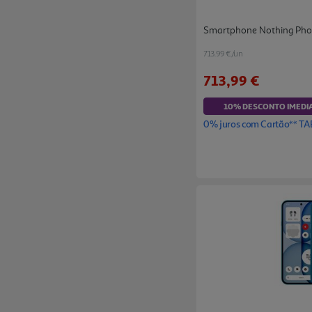
Smartphone Nothing Phon
713.99 €/un
713,99 €
10% DESCONTO IMEDI
0% juros com Cartão** TA