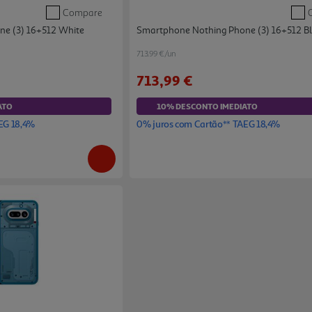
Compare
e (3) 16+512 White
Smartphone Nothing Phone (3) 16+512 B
713.99 €/un
713,99 €
ATO
10% DESCONTO IMEDIATO
EG 18,4%
0% juros com Cartão** TAEG 18,4%