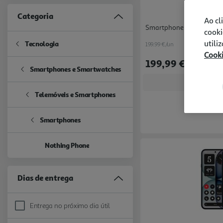
Categoria
Ao cl
Smartphone Nothing Phon
cooki
utili
Tecnologia
199.99 €/un
Refine by Categoria: Tecnologia
Cook
199,99 €
Smartphones e Smartwatches
Refine by Categoria: Smartphones e Smartwatches
Indispon
Telemóveis e Smartphones
Refine by Categoria: Telemóveis e Smartphones
Smartphones
Refine by Categoria: Smartphones
Nothing Phone
selected Currently Refined by Categoria: Nothing Phone
Dias de entrega
Entrega no próximo dia útil
Refine by Dias de entrega: Entrega no próximo dia útil