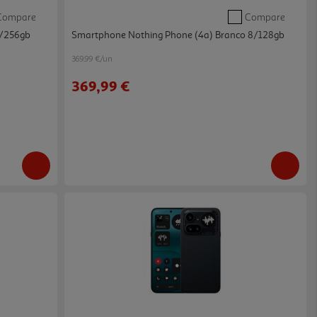
Compare
Compare
2/256gb
Smartphone Nothing Phone (4a) Branco 8/128gb
369.99 €/un
369,99 €