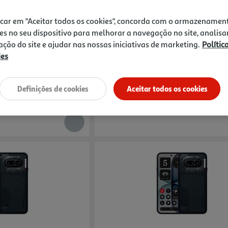
5.0
(1)
Compare
icar em "Aceitar todos os cookies", concorda com o armazenamen
e (3a) Lite 8+128 White
Smartphone Nothing Phone (3a) 8+128 B
es no seu dispositivo para melhorar a navegação no site, analisa
zação do site e ajudar nas nossas iniciativas de marketing.
Polític
273.99 €/un
ies
273,99 €
ível online
10% DESCONTO IMEDIATO
Definições de cookies
Aceitar todos os cookies
0% juros com Cartão** TAEG 18,4%