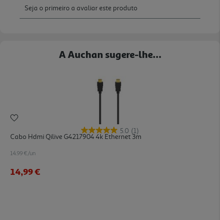
A Auchan sugere-lhe...
5.0
(1)
Cabo Hdmi Qilive G4217904 4k Ethernet 3m
14.99 €/un
14,99 €