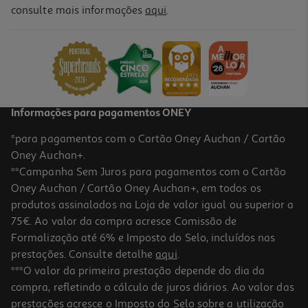
5.0
(4)
consulte mais informações
aqui
.
Cabo Hdmi Qilive G4217902 4k Ethernet 1.5 Mt
10.99 €/un
10,99 €
Informações para pagamentos ONEY
*para pagamentos com o Cartão Oney Auchan / Cartão
Oney Auchan+.
**Campanha Sem Juros para pagamentos com o Cartão
Oney Auchan / Cartão Oney Auchan+, em todos os
produtos assinalados na Loja de valor igual ou superior a
75€. Ao valor da compra acresce Comissão de
Formalização até 6% e Imposto do Selo, incluídos nas
prestações. Consulte detalhe
aqui
.
5.0
(1)
Cabo Hdmi M-M Qilive Q.1268 G4217903 Pack 2un
***O valor da primeira prestação depende do dia da
compra, refletindo o cálculo de juros diários. Ao valor das
14.99 €/un
prestações acresce o Imposto do Selo sobre a utilização