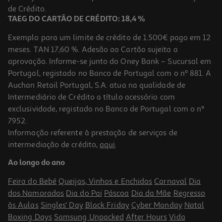
14,99 €
de Crédito.
TAEG DO CARTÃO DE CRÉDITO: 18,4 %
Exemplo para um limite de crédito de 1.500€ pago em 12
meses. TAN 17,60 %. Adesão ao Cartão sujeita a
aprovação. Informe-se junto do Oney Bank – Sucursal em
Portugal, registado no Banco de Portugal com o nº 881. A
Auchan Retail Portugal, S.A. atua na qualidade de
Intermediário de Crédito a título acessório com
exclusividade, registado no Banco de Portugal com o nº
7952.
Informação referente à prestação de serviços de
4.5
(2)
intermediação de crédito,
aqui
.
Cabo Hdmi Qilive G4217906 Ultra Slim 1 Mt
Ao longo do ano
14.99 €/un
Feira do Bebé
Queijos, Vinhos e Enchidos
Carnaval
Dia
14,99 €
dos Namorados
Dia do Pai
Páscoa
Dia da Mãe
Regresso
às Aulas
Singles' Day
Black Friday
Cyber Monday
Natal
Boxing Days
Samsung Unpacked
After Hours
Vida