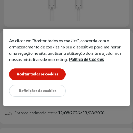
Ao clicar em "Aceitar todos os cookies", concorda com o
Faça a sua avaliação
armazenamento de cookies no seu dispositivo para melhorar
Ref. / EAN:
4047443440358
a navegação no site, analisar a utilização do site e ajudar nas
nossas iniciativas de marketing.
Política de Cookies
13,99 €
Aceitar todos os cookies
Definições de cookies
verificar stock em loja >
Entrega estimada entre
12/08/2026 e 13/08/2026