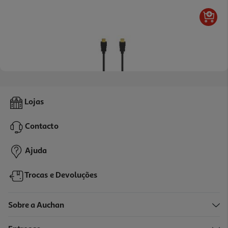
4.3
(6)
Cabo Hdmi Qilive G4217905 4k Ethernet 5m
Lojas
17.99 €/un
Contacto
17,99 €
Ajuda
Trocas e Devoluções
Sobre a Auchan