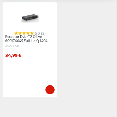
5.0
(2)
Receptor Dvb-T2 Qilive
600176645 Full Hd Q.1404
34.99 €/un
34,99 €