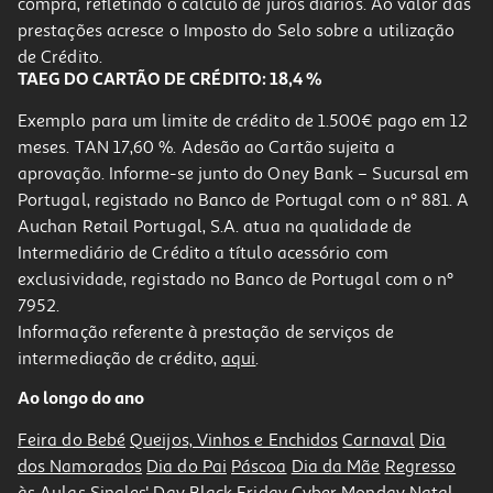
compra, refletindo o cálculo de juros diários. Ao valor das
prestações acresce o Imposto do Selo sobre a utilização
de Crédito.
TAEG DO CARTÃO DE CRÉDITO: 18,4 %
Exemplo para um limite de crédito de 1.500€ pago em 12
meses. TAN 17,60 %. Adesão ao Cartão sujeita a
aprovação. Informe-se junto do Oney Bank – Sucursal em
Portugal, registado no Banco de Portugal com o nº 881. A
Auchan Retail Portugal, S.A. atua na qualidade de
Intermediário de Crédito a título acessório com
exclusividade, registado no Banco de Portugal com o nº
7952.
Informação referente à prestação de serviços de
intermediação de crédito,
aqui
.
Ao longo do ano
Feira do Bebé
Queijos, Vinhos e Enchidos
Carnaval
Dia
dos Namorados
Dia do Pai
Páscoa
Dia da Mãe
Regresso