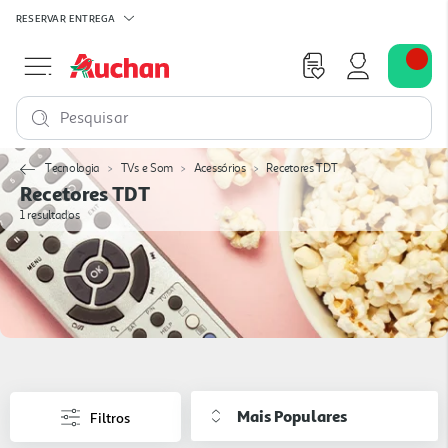
RESERVAR
ENTREGA
Pesquisar
Tecnologia
TVs e Som
Acessórios
Recetores TDT
Recetores TDT
1 resultados
Mais Populares
Filtros