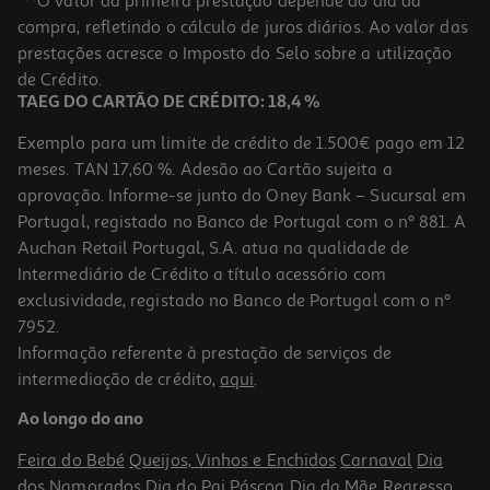
***O valor da primeira prestação depende do dia da
compra, refletindo o cálculo de juros diários. Ao valor das
3.99 €/un
prestações acresce o Imposto do Selo sobre a utilização
3,99 €
de Crédito.
TAEG DO CARTÃO DE CRÉDITO: 18,4 %
Exemplo para um limite de crédito de 1.500€ pago em 12
meses. TAN 17,60 %. Adesão ao Cartão sujeita a
aprovação. Informe-se junto do Oney Bank – Sucursal em
Portugal, registado no Banco de Portugal com o nº 881. A
Auchan Retail Portugal, S.A. atua na qualidade de
Intermediário de Crédito a título acessório com
exclusividade, registado no Banco de Portugal com o nº
7952.
Informação referente à prestação de serviços de
4.0
(1)
intermediação de crédito,
aqui
.
Auriculares 2 Em 1 Qilive 600144902 Kit Mãos Livres
Ao longo do ano
7.99 €/un
Feira do Bebé
Queijos, Vinhos e Enchidos
Carnaval
Dia
7,99 €
dos Namorados
Dia do Pai
Páscoa
Dia da Mãe
Regresso