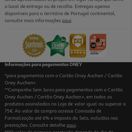
o local de entrega ou de recolha. Entregas apenas
disponíveis para o território de Portugal continental,
2.5
(15)
consulte mais informações
aqui
.
Auriculares Qilive 887217 C/micro Branco Q.1666
3.99 €/un
3,99 €
Informações para pagamentos ONEY
*para pagamentos com o Cartão Oney Auchan / Cartão
Oney Auchan+.
**Campanha Sem Juros para pagamentos com o Cartão
Oney Auchan / Cartão Oney Auchan+, em todos os
produtos assinalados na Loja de valor igual ou superior a
75€. Ao valor da compra acresce Comissão de
Formalização até 6% e Imposto do Selo, incluídos nas
prestações. Consulte detalhe
aqui
.
3.9
(15)
Auriculares Qilive Preto Q.1335 136838