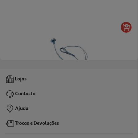
2.9
(9)
Auriculares Qilive Q.1666 Azul C/micro
Lojas
3.99 €/un
Contacto
3,99 €
Ajuda
Trocas e Devoluções