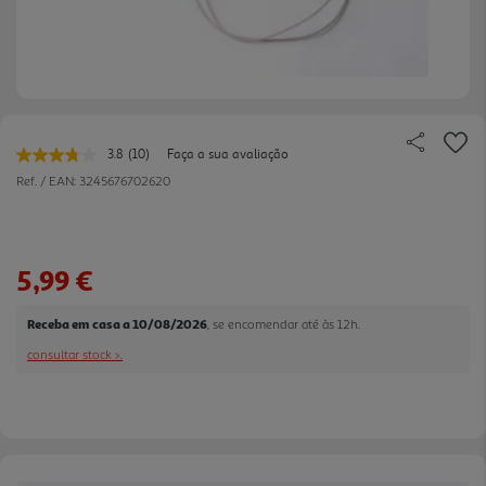
3.8
(10)
Faça a sua avaliação
Leu
10
Ref. / EAN:
3245676702620
avaliações.
Link
para
a
mesma
5,99 €
página.
Receba em casa a 10/08/2026
, se encomendar até às 12h.
consultar stock >.