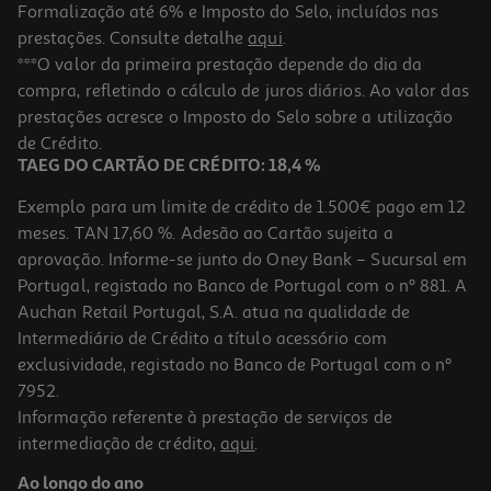
Formalização até 6% e Imposto do Selo, incluídos nas
prestações. Consulte detalhe
aqui
.
4.0
(1)
Auriculares 2 Em 1 Qilive 600144902 Kit Mãos Livres
***O valor da primeira prestação depende do dia da
compra, refletindo o cálculo de juros diários. Ao valor das
7.99 €/un
prestações acresce o Imposto do Selo sobre a utilização
7,99 €
de Crédito.
TAEG DO CARTÃO DE CRÉDITO: 18,4 %
Exemplo para um limite de crédito de 1.500€ pago em 12
meses. TAN 17,60 %. Adesão ao Cartão sujeita a
aprovação. Informe-se junto do Oney Bank – Sucursal em
Portugal, registado no Banco de Portugal com o nº 881. A
Auchan Retail Portugal, S.A. atua na qualidade de
Intermediário de Crédito a título acessório com
exclusividade, registado no Banco de Portugal com o nº
7952.
Informação referente à prestação de serviços de
3.4
(7)
intermediação de crédito,
aqui
.
Auriculares Qilive C/micro Rosa Q.1666 886241
Ao longo do ano