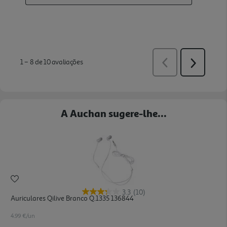
A Auchan sugere-lhe...
3.3
(10)
Auriculares Qilive Branco Q.1335 136844
4.99 €/un