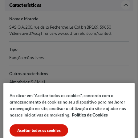
Características
Nome e Morada
SAS OIA, 200, rue de la Recherche, Le Colibri BP 169, 59650
Villeneuve d'Ascq, France www.auchanretail.com/contact
Tipo
Função mãos livres
Outras características
Almofadas: S / M / L
Ao clicar em "Aceitar todos os cookies", concorda com o
Garantia
armazenamento de cookies no seu dispositivo para melhorar
36 Meses
a navegação no site, analisar a utilização do site e ajudar nas
nossas iniciativas de marketing.
Política de Cookies
Avaliações
Aceitar todos os cookies