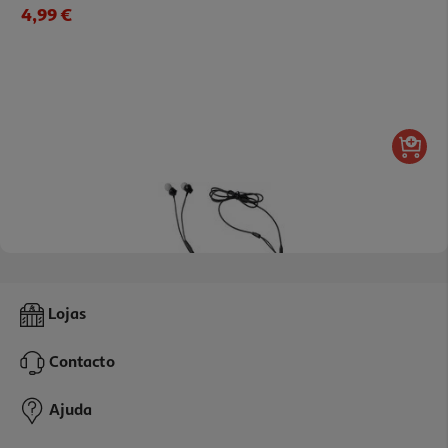
4,99 €
3.9
(15)
Auriculares Qilive Preto Q.1335 136838
Lojas
3.99 €/un
Contacto
3,99 €
Ajuda