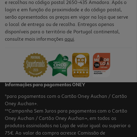
e recolhas no código postal 2650-435 Amadora. Após o
login e em função da proximidade e do código postal,
serão apresentados os preços em vigor na loja que serve
o local de entrega ou de recolha. Entregas apenas
disponíveis para o território de Portugal continental,
2.5
(15)
consulte mais informações
aqui
.
Auriculares Qilive 887217 C/micro Branco Q.1666
3.99 €/un
3,99 €
Informações para pagamentos ONEY
*para pagamentos com o Cartão Oney Auchan / Cartão
Oney Auchan+.
**Campanha Sem Juros para pagamentos com o Cartão
Oney Auchan / Cartão Oney Auchan+, em todos os
produtos assinalados na Loja de valor igual ou superior a
75€. Ao valor da compra acresce Comissão de