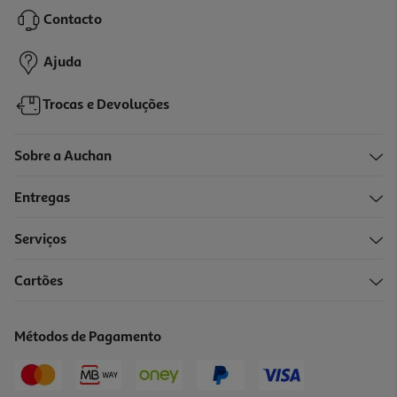
29.99 €/un
Contacto
29,99 €
Ajuda
Trocas e Devoluções
Sobre a Auchan
Entregas
Serviços
3.8
(197)
Cartões
Auscultadores Jbl T500 Preto
29.99 €/un
Métodos de Pagamento
29,99 €