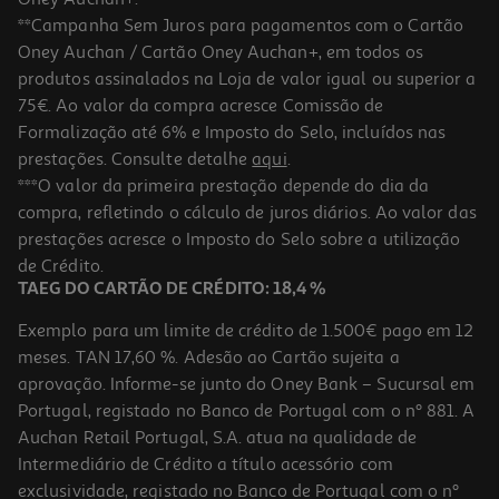
**Campanha Sem Juros para pagamentos com o Cartão
Oney Auchan / Cartão Oney Auchan+, em todos os
produtos assinalados na Loja de valor igual ou superior a
75€. Ao valor da compra acresce Comissão de
Formalização até 6% e Imposto do Selo, incluídos nas
prestações. Consulte detalhe
aqui
.
3.7
(199)
Auscultadores Jbl T500 Rosa
***O valor da primeira prestação depende do dia da
compra, refletindo o cálculo de juros diários. Ao valor das
29.99 €/un
prestações acresce o Imposto do Selo sobre a utilização
29,99 €
de Crédito.
TAEG DO CARTÃO DE CRÉDITO: 18,4 %
Exemplo para um limite de crédito de 1.500€ pago em 12
meses. TAN 17,60 %. Adesão ao Cartão sujeita a
aprovação. Informe-se junto do Oney Bank – Sucursal em
Portugal, registado no Banco de Portugal com o nº 881. A
Auchan Retail Portugal, S.A. atua na qualidade de
Intermediário de Crédito a título acessório com
exclusividade, registado no Banco de Portugal com o nº