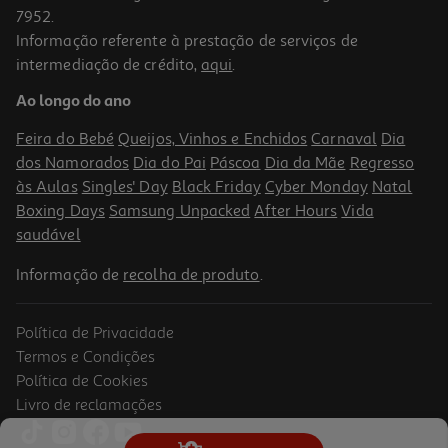
7952.
Informação referente à prestação de serviços de
4.5
(2)
intermediação de crédito,
aqui
.
Auscultadores Sony Preto Mdrzx110apb
Ao longo do ano
19.99 €/un
Feira do Bebé
Queijos, Vinhos e Enchidos
Carnaval
Dia
19,99 €
dos Namorados
Dia do Pai
Páscoa
Dia da Mãe
Regresso
às Aulas
Singles' Day
Black Friday
Cyber Monday
Natal
Boxing Days
Samsung Unpacked
After Hours
Vida
saudável
Informação de
recolha de produto
.
Política de Privacidade
Termos e Condições
Política de Cookies
Livro de reclamações
4.5
(2)
Auscultadores Sony Mdr-Zx110 Preto