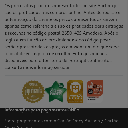
Os preços dos produtos apresentados no site Auchan.pt
são os praticados nas compras online. Antes do registo e
autenticação do cliente os preços apresentados servem
apenas como referência e são os praticados para entregas
e recolhas no código postal 2650-435 Amadora. Após o
login e em função da proximidade e do código postal,
serão apresentados os preços em vigor na loja que serve
o local de entrega ou de recolha. Entregas apenas
disponíveis para o território de Portugal continental,
3.7
(198)
consulte mais informações
aqui
.
Auscultadores Jbl T500 Azul
29.99 €/un
29,99 €
Informações para pagamentos ONEY
*para pagamentos com o Cartão Oney Auchan / Cartão
Oney Auchan+.