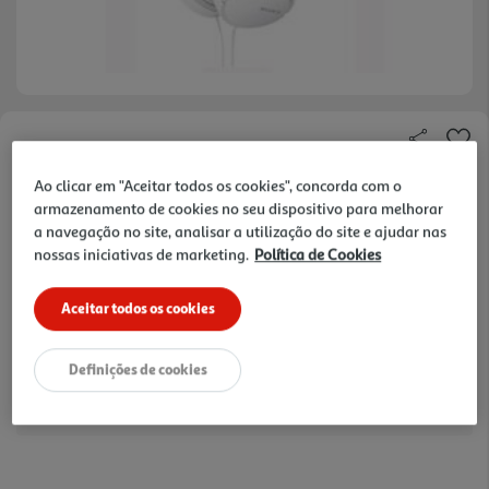
Faça a sua avaliação
Ref. / EAN:
4905524937787
Ao clicar em "Aceitar todos os cookies", concorda com o
armazenamento de cookies no seu dispositivo para melhorar
a navegação no site, analisar a utilização do site e ajudar nas
nossas iniciativas de marketing.
Política de Cookies
11,99 €
Aceitar todos os cookies
Receba em casa a 11/08/2026
, se encomendar até às 12h.
1h
Recolha em loja Express
*
3h
Recolha Drive
*
Definições de cookies
*Mediante disponibilidade de slot de entrega e stock em loja.
consultar stock >.