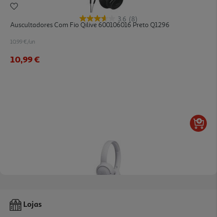
3.6
(8)
Auscultadores Com Fio Qilive 600106016 Preto Q1296
10.99 €/un
10,99 €
3.8
(197)
Auscultadores Com Fio Jbl T500 Branco
Lojas