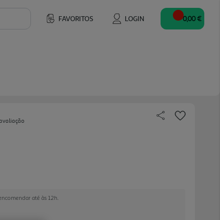
FAVORITOS
LOGIN
0,00 €
avaliação
 encomendar até às 12h.