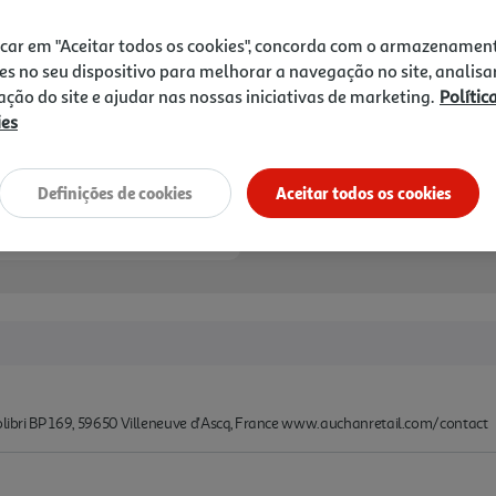
*Mediante disponibilidade de slot de entreg
icar em "Aceitar todos os cookies", concorda com o armazenamen
es no seu dispositivo para melhorar a navegação no site, analisa
zação do site e ajudar nas nossas iniciativas de marketing.
Polític
ies
Definições de cookies
Aceitar todos os cookies
Colibri BP 169, 59650 Villeneuve d'Ascq, France www.auchanretail.com/contact