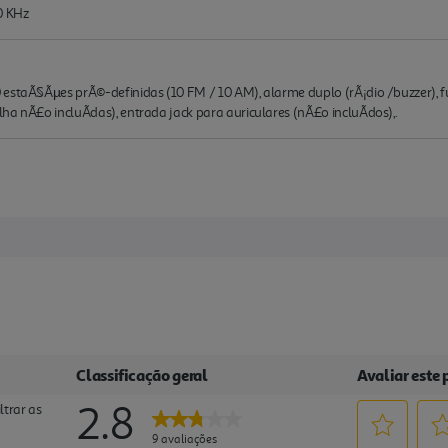
0 KHz
0 estaÃ§Ãµes prÃ©-definidas (10 FM / 10 AM), alarme duplo (rÃ¡dio /buzzer)
ha nÃ£o incluÃ­das), entrada jack para auriculares (nÃ£o incluÃ­dos),.