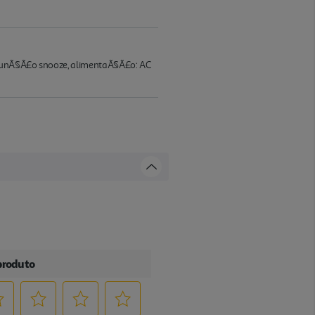
, funÃ§Ã£o snooze, alimentaÃ§Ã£o: AC