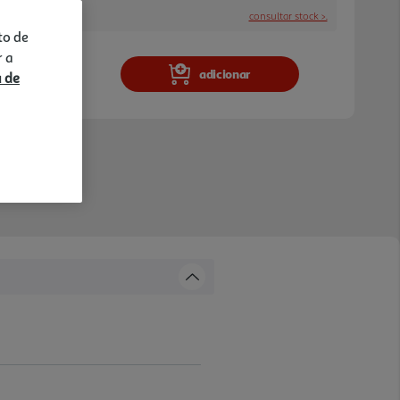
consultar stock >.
a e stock em loja.
to de
r a
adicionar
a de