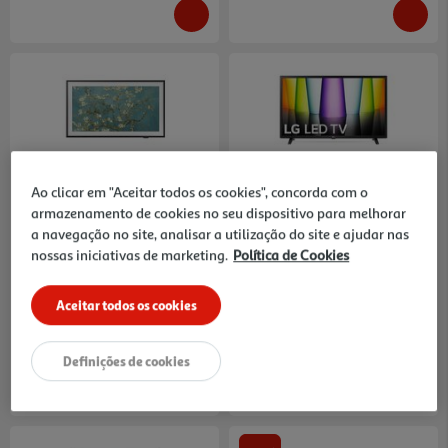
4.2
(171)
4.3
(252)
Tv Qled The Frame Samsung
Tv Lg 32lq630b6la (32'' Hd
Ao clicar em "Aceitar todos os cookies", concorda com o
Tq32ls03cbuxxc (full Hd
Smart Tv 80cm)
armazenamento de cookies no seu dispositivo para melhorar
Smart 32" 80cm)
339.99 €/un
229.99 €/un
a navegação no site, analisar a utilização do site e ajudar nas
339,99 €
229,99 €
nossas iniciativas de marketing.
Política de Cookies
Aceitar todos os cookies
Definições de cookies