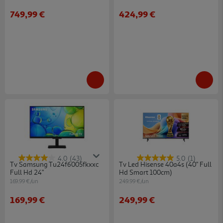
749,99 €
424,99 €
4.0
(43)
5.0
(1)
Tv Samsung Tu24f6005fkxxc
Tv Led Hisense 40a4s (40" Full
Full Hd 24"
Hd Smart 100cm)
169.99 €/un
249.99 €/un
169,99 €
249,99 €