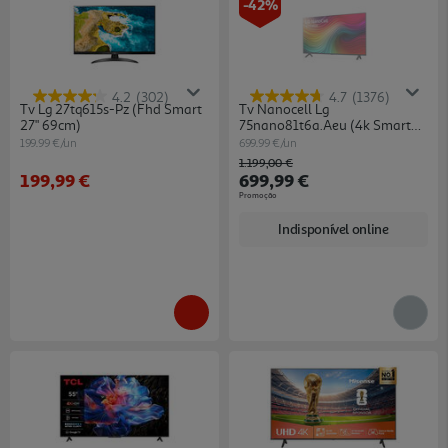
-42%
4.2
(302)
4.7
(1376)
Tv Lg 27tq615s-Pz (fhd Smart
Tv Nanocell Lg
27" 69cm)
75nano81t6a.aeu (4k Smart
75" 189cm)
199.99 €/un
699.99 €/un
Price reduced from
to
1.199,00 €
199,99 €
699,99 €
Promoção
Indisponível online