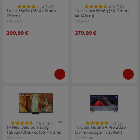
4.3
(8)
4.8
(10)
Tv Tcl 55p6k (55" 4k Smart
Tv Hisense 58a6q (58'' Smart
139cm)
4k 146cm)
299.99 €/un
379.99 €/un
299,99 €
379,99 €
4.6
(237)
5.0
(3)
Tv Neo Qled Samsung
Tv Qled Xiaomi A Pro 2026
Tq65qn70fauxxc (65" 4k Smart
(55" 4k Google Tv 139cm)
Tv Ai)
709.99 €/un
349.99 €/un