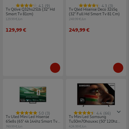
4.1
(9)
4.3
(3)
Tv Qilive Q32hs251b (32" Hd
Tv Qled Hisense Deco 32s5q
Smart Tv 81cm)
(32'' Full Hd Smart Tv 81 Cm)
129.99 €/un
249.99 €/un
129,99 €
249,99 €
5.0
(3)
4.4
(66)
Tv Uled Mini Led Hisense
Tv Mini Led Samsung
65e8s (65" 4k 144hz Smart Tv
Tu50m70hauxxc (50" 120hz
164cm)
Smart Tv 127cm)
749.99 €/un
424.99 €/un