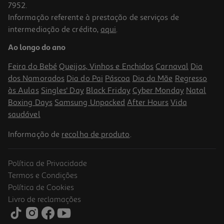
7952.
Informação referente à prestação de serviços de
intermediação de crédito,
aqui
.
Ao longo do ano
Feira do Bebé
Queijos, Vinhos e Enchidos
Carnaval
Dia
dos Namorados
Dia do Pai
Páscoa
Dia da Mãe
Regresso
às Aulas
Singles' Day
Black Friday
Cyber Monday
Natal
Boxing Days
Samsung Unpacked
After Hours
Vida
saudável
Informação de
recolha de produto
.
Política de Privacidade
Termos e Condições
Política de Cookies
Livro de reclamações