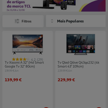
Mais Populares
Filtros
4.2
(29)
Tv Xiaomi A 32" (hd Smart
Tv Qled Qilive Q43qa232 (4k
Google Tv 32" 80cm)
Smart 43'' 109cm)
139.99 €/un
229.99 €/un
139,99 €
229,99 €