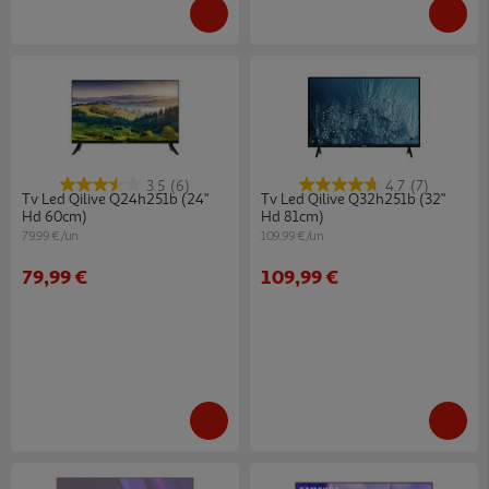
3.5
(6)
4.7
(7)
Tv Led Qilive Q24h251b (24"
Tv Led Qilive Q32h251b (32"
Hd 60cm)
Hd 81cm)
79.99 €/un
109.99 €/un
79,99 €
109,99 €