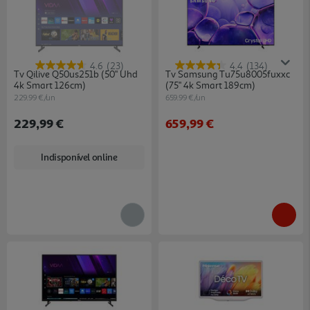
4.6
(23)
4.4
(134)
Tv Qilive Q50us251b (50" Uhd
Tv Samsung Tu75u8005fuxxc
4k Smart 126cm)
(75" 4k Smart 189cm)
229.99 €/un
659.99 €/un
229,99 €
659,99 €
Indisponível online