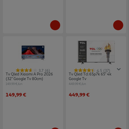
3.7
(6)
4.5
(37)
Tv Qled Xiaomi A Pro 2026
Tv Qled Tcl 65p7k 65" 4k
(32" Google Tv 80cm)
Google Tv
149.99 €/un
449.99 €/un
149,99 €
449,99 €