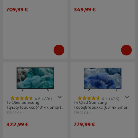
709,99 €
349,99 €
4.6
(776)
4.7
(428)
Tv Qled Samsung
Tv Qled Samsung
Tq43q7faauxxc (43'' 4k Smart
Tq65q8faauxxc (65" 4k Smart
Tv Ai 108cm)
Tv Ai 163cm)
322.99 €/un
779.99 €/un
322,99 €
779,99 €