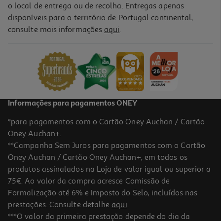
o local de entrega ou de recolha. Entregas apenas
disponíveis para o território de Portugal continental,
1.0
(1)
consulte mais informações
aqui
.
Bicicleta Batman R14"
139.99 €/un
139,99 €
Informações para pagamentos ONEY
*para pagamentos com o Cartão Oney Auchan / Cartão
Oney Auchan+.
**Campanha Sem Juros para pagamentos com o Cartão
Oney Auchan / Cartão Oney Auchan+, em todos os
produtos assinalados na Loja de valor igual ou superior a
75€. Ao valor da compra acresce Comissão de
Formalização até 6% e Imposto do Selo, incluídos nas
prestações. Consulte detalhe
aqui
.
Bicicleta Spidey R14"
***O valor da primeira prestação depende do dia da