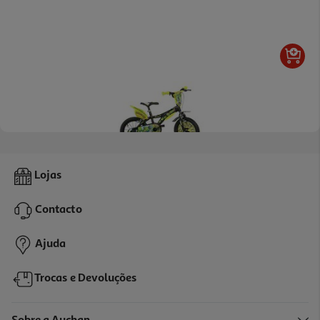
Bicicleta Dino Bikes T-Rex R14"
Lojas
119.99 €/un
Contacto
119,99 €
Ajuda
Trocas e Devoluções