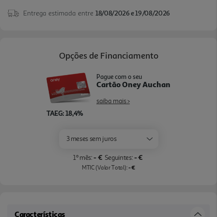
Entrega estimada entre
18/08/2026 e 19/08/2026
Opções de Financiamento
Pague com o seu
Cartão Oney Auchan
saiba mais >
TAEG: 18,4%
3 meses sem juros
- €
- €
1º mês:
Seguintes:
- €
MTIC (Valor Total):
Características