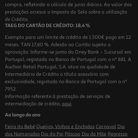
compra, refletindo o cálculo de juros diários. Ao valor das
144.99 €/un
prestações acresce o Imposto do Selo sobre a utilização
144,99 €
de Crédito.
TAEG DO CARTÃO DE CRÉDITO: 18,4 %
Exemplo para um limite de crédito de 1.500€ pago em 12
meses. TAN 17,60 %. Adesão ao Cartão sujeita a
aprovação. Informe-se junto do Oney Bank – Sucursal em
Portugal, registado no Banco de Portugal com o nº 881. A
Auchan Retail Portugal, S.A. atua na qualidade de
Intermediário de Crédito a título acessório com
exclusividade, registado no Banco de Portugal com o nº
7952.
Informação referente à prestação de serviços de
intermediação de crédito,
aqui
.
Bicicleta Bluey R12"
Ao longo do ano
99.99 €/un
Feira do Bebé
Queijos, Vinhos e Enchidos
Carnaval
Dia
99,99 €
dos Namorados
Dia do Pai
Páscoa
Dia da Mãe
Regresso