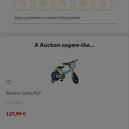
A Auchan sugere-lhe...
Bicicleta Spidey R12"
127.99 €/un
127,99 €