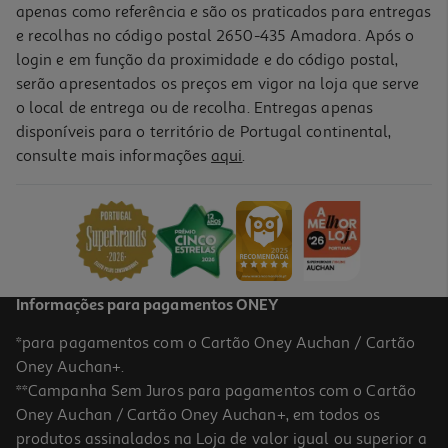
apenas como referência e são os praticados para entregas
e recolhas no código postal 2650-435 Amadora. Após o
login e em função da proximidade e do código postal,
serão apresentados os preços em vigor na loja que serve
o local de entrega ou de recolha. Entregas apenas
disponíveis para o território de Portugal continental,
consulte mais informações
aqui
.
Garrafa Polisur Plastificada Eps 3l
5.99 €/un
5,99 €
Informações para pagamentos ONEY
*para pagamentos com o Cartão Oney Auchan / Cartão
Oney Auchan+.
**Campanha Sem Juros para pagamentos com o Cartão
Oney Auchan / Cartão Oney Auchan+, em todos os
-25%
produtos assinalados na Loja de valor igual ou superior a