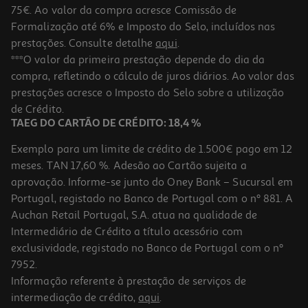
75€. Ao valor da compra acresce Comissão de
Formalização até 6% e Imposto do Selo, incluídos nas
prestações. Consulte detalhe
aqui
.
5.0
(2)
Geleira Campos Azul 24l
***O valor da primeira prestação depende do dia da
compra, refletindo o cálculo de juros diários. Ao valor das
14.99 €/un
Price reduced from
to
prestações acresce o Imposto do Selo sobre a utilização
19,99 €
14,99 €
de Crédito.
Promoção
TAEG DO CARTÃO DE CRÉDITO: 18,4 %
Exemplo para um limite de crédito de 1.500€ pago em 12
meses. TAN 17,60 %. Adesão ao Cartão sujeita a
aprovação. Informe-se junto do Oney Bank – Sucursal em
Portugal, registado no Banco de Portugal com o nº 881. A
Auchan Retail Portugal, S.A. atua na qualidade de
Intermediário de Crédito a título acessório com
-24%
exclusividade, registado no Banco de Portugal com o nº
7952.
Informação referente à prestação de serviços de
intermediação de crédito,
aqui
.
Geleira Rígida Trendy Lineart 5l