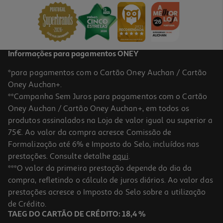
9.99 €/un
9,99 €
Informações para pagamentos ONEY
*para pagamentos com o Cartão Oney Auchan / Cartão
Oney Auchan+.
**Campanha Sem Juros para pagamentos com o Cartão
Oney Auchan / Cartão Oney Auchan+, em todos os
produtos assinalados na Loja de valor igual ou superior a
75€. Ao valor da compra acresce Comissão de
Formalização até 6% e Imposto do Selo, incluídos nas
prestações. Consulte detalhe
aqui
.
1.0
(1)
Mochila De Viagem Polegar Preta 35x22x12 Cm
***O valor da primeira prestação depende do dia da
compra, refletindo o cálculo de juros diários. Ao valor das
5.99 €/un
prestações acresce o Imposto do Selo sobre a utilização
5,99 €
de Crédito.
TAEG DO CARTÃO DE CRÉDITO: 18,4 %