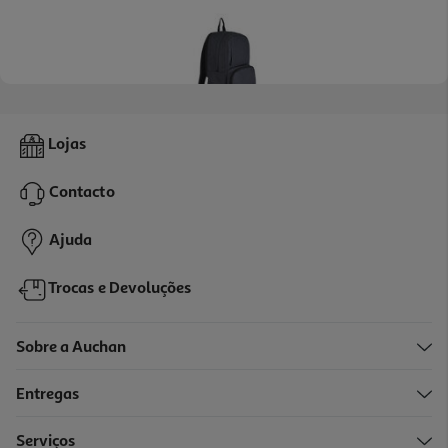
5.0
(1)
Mochila De Viagem Airport London Eco Preta 43x30x15 Cm
Lojas
29.99 €/un
Contacto
29,99 €
Ajuda
Trocas e Devoluções
Sobre a Auchan
Entregas
Serviços