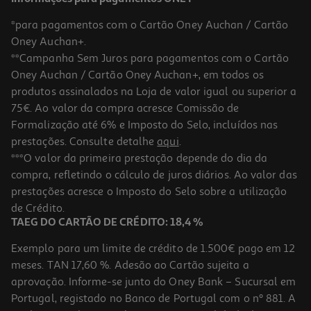
*para pagamentos com o Cartão Oney Auchan / Cartão
Oney Auchan+.
**Campanha Sem Juros para pagamentos com o Cartão
Oney Auchan / Cartão Oney Auchan+, em todos os
produtos assinalados na Loja de valor igual ou superior a
75€. Ao valor da compra acresce Comissão de
Formalização até 6% e Imposto do Selo, incluídos nas
prestações. Consulte detalhe
aqui
.
Açaime Auchan Preto Tamanho M
***O valor da primeira prestação depende do dia da
compra, refletindo o cálculo de juros diários. Ao valor das
4.09 €/un
prestações acresce o Imposto do Selo sobre a utilização
4,09 €
de Crédito.
TAEG DO CARTÃO DE CRÉDITO: 18,4 %
Exemplo para um limite de crédito de 1.500€ pago em 12
meses. TAN 17,60 %. Adesão ao Cartão sujeita a
aprovação. Informe-se junto do Oney Bank – Sucursal em
Portugal, registado no Banco de Portugal com o nº 881. A