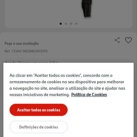
Faça a sua avaliação
Ref. / EAN:
5603680303376
Arnês Premium para Cão
Ao clicar em "Aceitar todos os cookies", concorda com o
armazenamento de cookies no seu dispositivo para melhorar
11.55 €/un
a navegação no site, analisar a utilização do site e ajudar nas
nossas iniciativas de marketing.
Política de Cookies
Aceitar todos os cookies
11,55 €
Definições de cookies
Notas de preparação