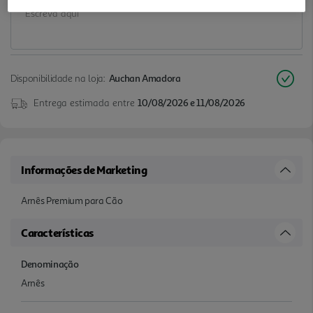
Disponibilidade na loja:
Auchan Amadora
Entrega estimada entre
10/08/2026 e 11/08/2026
Informações de Marketing
Arnês Premium para Cão
Características
Denominação
Arnês