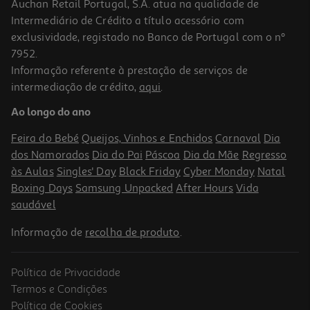
Auchan Retail Portugal, S.A. atua na qualidade de
Intermediário de Crédito a título acessório com
exclusividade, registado no Banco de Portugal com o nº
7952.
Informação referente à prestação de serviços de
intermediação de crédito,
aqui
.
Trela Poliester Auchan Vermelha 1.5m
Ao longo do ano
6.09 €/un
Feira do Bebé
Queijos, Vinhos e Enchidos
Carnaval
Dia
6,09 €
dos Namorados
Dia do Pai
Páscoa
Dia da Mãe
Regresso
às Aulas
Singles' Day
Black Friday
Cyber Monday
Natal
Boxing Days
Samsung Unpacked
After Hours
Vida
saudável
Informação de
recolha de produto
.
Política de Privacidade
Termos e Condições
Política de Cookies