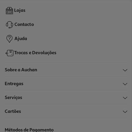
Peitoral Poliester Auchan Preto L 2.5x40-60cm
Lojas
12.09 €/un
Contacto
12,09 €
Ajuda
Trocas e Devoluções
Sobre a Auchan
Entregas
Serviços
5.0
(2)
Cartões
Peitoral Poliester Auchan Vermelho S 1.5cmx20-40cm S
9.09 €/un
Métodos de Pagamento