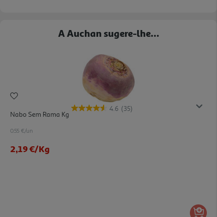
A Auchan sugere-lhe...
4.6
(35)
Nabo Sem Rama Kg
0.55 €/un
2,19 €
/Kg