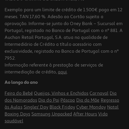
Exemplo para um limite de crédito de 1.500€ pago em 12
meses. TAN 17,60 %. Adesão ao Cartão sujeita a
aprovação. Informe-se junto do Oney Bank – Sucursal em
Portugal, registado no Banco de Portugal com o nº 881. A
Auchan Retail Portugal, S.A. atua na qualidade de
Intermediário de Crédito a título acessório com
exclusividade, registado no Banco de Portugal com o nº
7952.
Informação referente à prestação de serviços de
intermediação de crédito,
aqui
.
Ao longo do ano
Feira do Bebé
Queijos, Vinhos e Enchidos
Carnaval
Dia
dos Namorados
Dia do Pai
Páscoa
Dia da Mãe
Regresso
às Aulas
Singles' Day
Black Friday
Cyber Monday
Natal
Boxing Days
Samsung Unpacked
After Hours
Vida
saudável