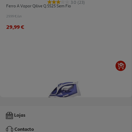
3.0
(23)
Ferro A Vapor Qilive Q.5525 Sem Fio
29.99 €/un
29,99 €
3.2
(5)
Ferro A Vapor Qilive Q.5847 Boost 2600 W 300 Ml
Lojas
21.99 €/un
Contacto