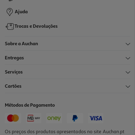
21,99 €
Ajuda
Trocas e Devoluções
Sobre a Auchan
Entregas
-20%
Serviços
5.0
(2)
Cartões
Ferro A Vapor Qilive Q.5843 Roxo
7.99 €/un
Métodos de Pagamento
Price reduced from
to
9,99 €
7,99 €
Promoção
Os preços dos produtos apresentados no site Auchan.pt