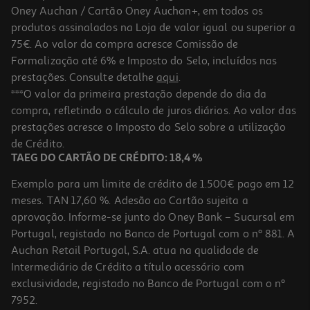
Oney Auchan / Cartão Oney Auchan+, em todos os
produtos assinalados na Loja de valor igual ou superior a
75€. Ao valor da compra acresce Comissão de
Formalização até 6% e Imposto do Selo, incluídos nas
prestações. Consulte detalhe
aqui
.
3.3
(3)
Ferro De Engomar Qilive Q.5843 Vermelho 2200 W
***O valor da primeira prestação depende do dia da
compra, refletindo o cálculo de juros diários. Ao valor das
9.99 €/un
prestações acresce o Imposto do Selo sobre a utilização
9,99 €
de Crédito.
TAEG DO CARTÃO DE CRÉDITO: 18,4 %
Exemplo para um limite de crédito de 1.500€ pago em 12
meses. TAN 17,60 %. Adesão ao Cartão sujeita a
aprovação. Informe-se junto do Oney Bank – Sucursal em
Portugal, registado no Banco de Portugal com o nº 881. A
Auchan Retail Portugal, S.A. atua na qualidade de
Intermediário de Crédito a título acessório com
exclusividade, registado no Banco de Portugal com o nº
7952.