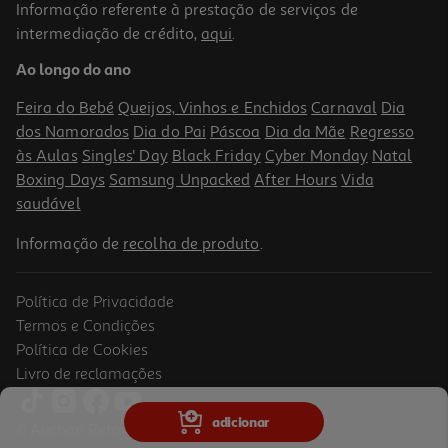
Informação referente à prestação de serviços de
3.8
(6)
intermediação de crédito,
aqui
.
Ferro A Vapor Qilive Q.5843 2200 W
Ao longo do ano
12.99 €/un
Feira do Bebé
Queijos, Vinhos e Enchidos
Carnaval
Dia
12,99 €
dos Namorados
Dia do Pai
Páscoa
Dia da Mãe
Regresso
às Aulas
Singles' Day
Black Friday
Cyber Monday
Natal
Boxing Days
Samsung Unpacked
After Hours
Vida
saudável
Informação de
recolha de produto
.
Política de Privacidade
Termos e Condições
Política de Cookies
Livro de reclamações
Ferro A Vapor Braun Texstyle 1 Si1070pu 2000 W
adicionar
© Auchan Retail Portugal
36.99 €/un