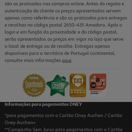
são os praticados nas compras online. Antes do registo e
autenticação do cliente os preços apresentados servem
apenas como referência e são os praticados para entregas
e recolhas no código postal 2650-435 Amadora. Após o
login e em função da proximidade e do código postal,
serão apresentados os preços em vigor na loja que serve
o local de entrega ou de recolha. Entregas apenas
disponíveis para o território de Portugal continental,
consulte mais informações
aqui
.
Ferro De Engomar A Vapor Qilive Q.5843 2200 W Turquesa
12.99 €/un
12,99 €
Informações para pagamentos ONEY
*para pagamentos com o Cartão Oney Auchan / Cartão
Oney Auchan+.
**Campanha Sem Juros para pagamentos com o Cartão