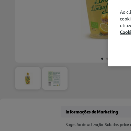
Ao cl
cooki
utili
Cook
Informações de Marketing
Sugestão de utilização: Saladas, peixe