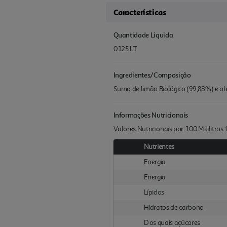
Características
Quantidade Liquida
0.125 LT
Ingredientes/Composição
Sumo de limão Biológico (99,88%) e olé
Informações Nutricionais
Valores Nutricionais por: 100 Mililitros
Nutrientes
Energia
Energia
Lípidos
Hidratos de carbono
D os quais açúcares