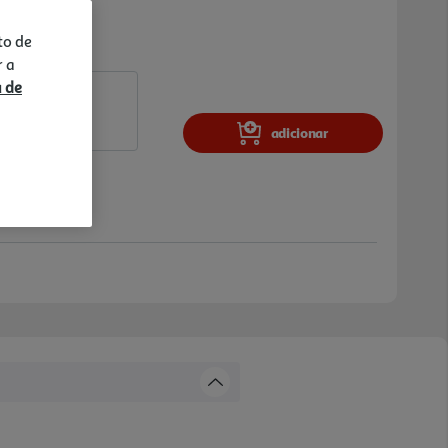
to de
r a
a de
adicionar