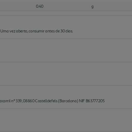
0.40
g
). Uma vez aberto, consumir antes de 30 dias.
rocarril nº 339, 08860 Castelldefels (Barcelona) NIF B63777205