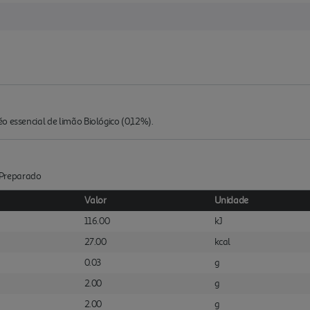
o essencial de limão Biológico (0,12%).
 :Preparado
Valor
Unidade
116.00
kJ
27.00
kcal
0.03
g
2.00
g
2.00
g