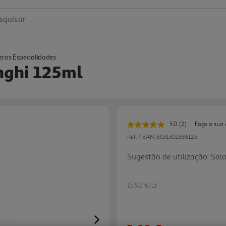
squisar
ros Especialidades
nghi 125ml
5.0
(2)
Faça a sua 
Leu
2
Ref. / EAN:
8031301886125
avaliações.
Link
Sugestão de utilização: Sal
para
a
mesma
página.
15.92 €/Lt
Next