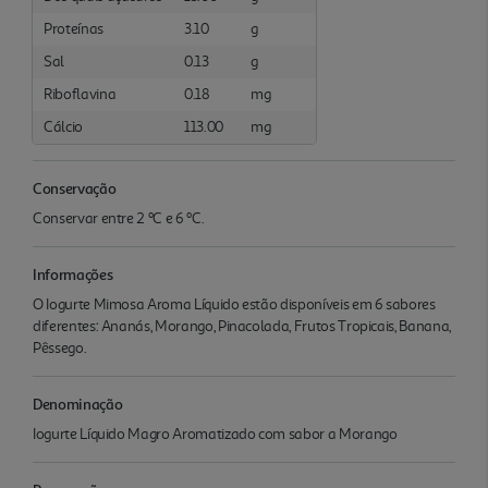
Proteínas
3.10
g
Sal
0.13
g
Riboflavina
0.18
mg
Cálcio
113.00
mg
Conservação
Conservar entre 2 ºC e 6 ºC.
Informações
O Iogurte Mimosa Aroma Líquido estão disponíveis em 6 sabores
diferentes: Ananás, Morango, Pinacolada, Frutos Tropicais, Banana,
Pêssego.
Denominação
Iogurte Líquido Magro Aromatizado com sabor a Morango