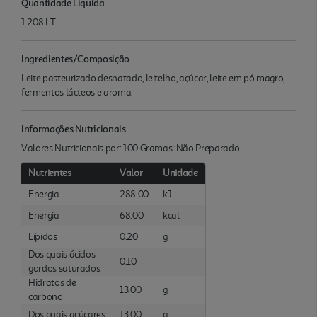
Quantidade Liquida
1.208 LT
Ingredientes/Composição
Leite pasteurizado desnatado, leitelho, açúcar, leite em pó magro,
fermentos lácteos e aroma.
Informações Nutricionais
Valores Nutricionais por: 100 Gramas :Não Preparado
Nutrientes
Valor
Unidade
Energia
288.00
kJ
Energia
68.00
kcal
Lípidos
0.20
g
Dos quais ácidos
0.10
gordos saturados
Hidratos de
13.00
g
carbono
Dos quais açúcares
13.00
g