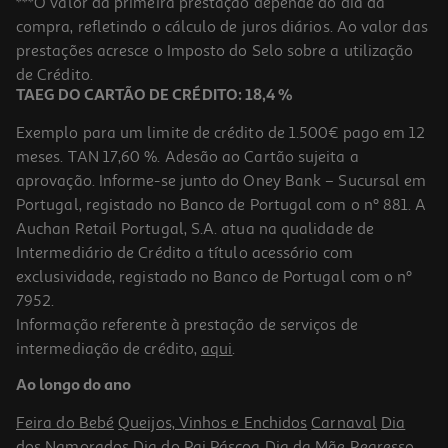
***O valor da primeira prestação depende do dia da
compra, refletindo o cálculo de juros diários. Ao valor das
2.32 €/Kg
prestações acresce o Imposto do Selo sobre a utilização
1,44 €
de Crédito.
TAEG DO CARTÃO DE CRÉDITO: 18,4 %
Exemplo para um limite de crédito de 1.500€ pago em 12
meses. TAN 17,60 %. Adesão ao Cartão sujeita a
aprovação. Informe-se junto do Oney Bank – Sucursal em
Portugal, registado no Banco de Portugal com o nº 881. A
Auchan Retail Portugal, S.A. atua na qualidade de
Intermediário de Crédito a título acessório com
exclusividade, registado no Banco de Portugal com o nº
7952.
Informação referente à prestação de serviços de
4.0
(4)
intermediação de crédito,
aqui
.
Iogurte Liquido Mimosa Morango 4x151ml
Ao longo do ano
2.38 €/Lt
Feira do Bebé
Queijos, Vinhos e Enchidos
Carnaval
Dia
1,44 €
dos Namorados
Dia do Pai
Páscoa
Dia da Mãe
Regresso