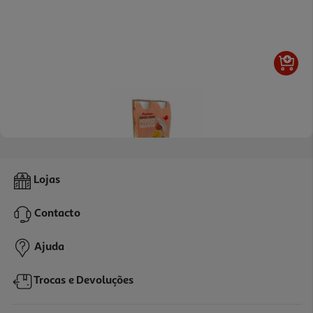
4.5
(35)
Iogurte Liquido Auchan Pêssego Manga 4x170g
Lojas
2 €/Kg
Contacto
1,36 €
Ajuda
Trocas e Devoluções