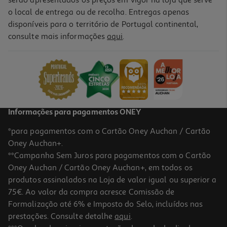
o local de entrega ou de recolha. Entregas apenas
disponíveis para o território de Portugal continental,
consulte mais informações
aqui
.
Iogurte Líquido Auchan Tropical 4x160g
2.02 €/Kg
1,29 €
Informações para pagamentos ONEY
*para pagamentos com o Cartão Oney Auchan / Cartão
Oney Auchan+.
**Campanha Sem Juros para pagamentos com o Cartão
Oney Auchan / Cartão Oney Auchan+, em todos os
produtos assinalados na Loja de valor igual ou superior a
75€. Ao valor da compra acresce Comissão de
Formalização até 6% e Imposto do Selo, incluídos nas
prestações. Consulte detalhe
aqui
.
4.6
(7)
Iogurte Danone Líquido Morango 4x155g