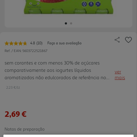
4.8
(10)
Faça a sua avaliação
Leu
10
Ref. / EAN:
5603722521867
avaliações.
Link
sem corantes e com menos 30% de açúcares
para
comparativamente aos iogurtes líquidos
a
ver
mesma
aromatizados não edulcorados de referência no
mais
página.
mercado.
2.23 €/Lt
2,69 €
Notas de preparação