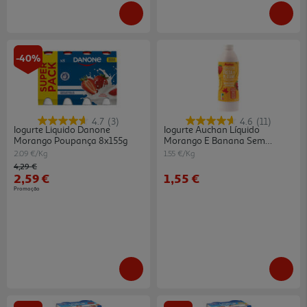
-40%
4.7
(3)
4.6
(11)
Iogurte Liquido Danone
Iogurte Auchan Líquido
Morango Poupança 8x155g
Morango E Banana Sem
Glúten 1kg
2.09 €/Kg
1.55 €/Kg
Price reduced from
to
4,29 €
2,59 €
1,55 €
Promoção