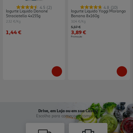
4.5
(2)
4.8
(10)
Iogurte Liquido Danone
Iogurte Liquido Yoggi Morango
Straciatella 4x155g
Banana 8x160g
2.32 €/Kg
3.04 €/Kg
Price reduced from
to
5,37 €
1,44 €
3,89 €
Promoção
Drive, em Loja ou em sua Casa
Escolha para começar a comprar