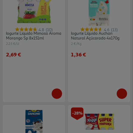
4.8
(10)
4.6
(13)
Iogurte Liquido Mimosa Aroma
Iogurte Líquido Auchan
Morango Sp 8x151ml
Natural Açúcarado 4x170g
2.23 €/Lt
2 €/Kg
2,69 €
1,36 €
-28%