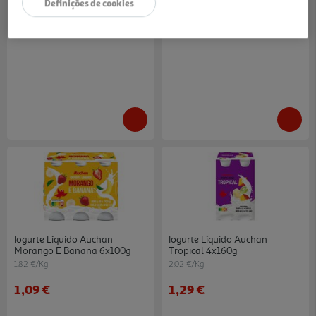
2.02 €/Kg
2.02 €/Kg
Definições de cookies
1,29 €
1,29 €
Iogurte Líquido Auchan
Iogurte Líquido Auchan
Morango E Banana 6x100g
Tropical 4x160g
1.82 €/Kg
2.02 €/Kg
1,09 €
1,29 €