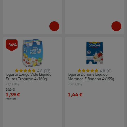
-34%
4.8
(13)
4.8
(6)
Iogurte Longa Vida Líquido
Iogurte Danone Líquido
Frutos Tropicais 4x160g
Morango E Banana 4x155g
2.17 €/Kg
2.32 €/Kg
Price reduced from
to
2,12 €
1,39 €
1,44 €
Promoção