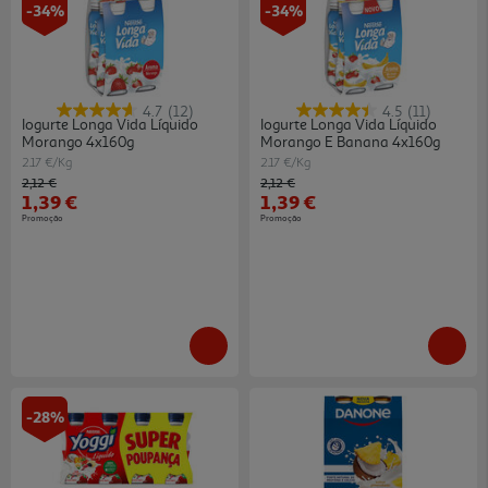
-34%
-34%
4.7
(12)
4.5
(11)
Iogurte Longa Vida Líquido
Iogurte Longa Vida Líquido
Morango 4x160g
Morango E Banana 4x160g
2.17 €/Kg
2.17 €/Kg
Price reduced from
to
Price reduced from
to
2,12 €
2,12 €
1,39 €
1,39 €
Promoção
Promoção
-28%