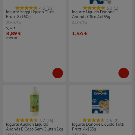
4.8
(14)
5.0
(1)
Iogurte Yoggi Líquido Tutti
Iogurte Liquido Danone
Frutti 8x160g
Ananás Côco 4x155g
3.04 €/Kg
2.32 €/Kg
Price reduced from
to
5,37 €
3,89 €
1,44 €
Promoção
4.7
(15)
4.5
(2)
Iogurte Auchan Líquido
Iogurte Danone Líquido Tutti
Ananás E Coco Sem Glúten 1kg
Frutti 4x155g
1.55 €/Kg
2.32 €/Kg