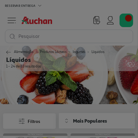
RESERVAR
ENTREGA
Pesquisar
Alimentação
Produtos Lácteos
Iogurtes
Líquidos
Líquidos
1 - 24 de 83 resultados
Mais Populares
Filtros
PATROCINADO
PATROCINADO