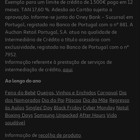
Exemplo para um limite de crédito de 1.500€ pago em 12
meses. TAN 17,60 %. Adesão ao Cartão sujeita a
aprovação. Informe-se junto do Oney Bank – Sucursal em
Portugal, registado no Banco de Portugal com o nº 881. A
Auchan Retail Portugal, S.A. atua na qualidade de
Intermediário de Crédito a título acessório com
exclusividade, registado no Banco de Portugal com o nº
7952.
Informação referente à prestação de serviços de
intermediação de crédito,
aqui
.
Ao longo do ano
Feira do Bebé
Queijos, Vinhos e Enchidos
Carnaval
Dia
dos Namorados
Dia do Pai
Páscoa
Dia da Mãe
Regresso
às Aulas
Singles' Day
Black Friday
Cyber Monday
Natal
Boxing Days
Samsung Unpacked
After Hours
Vida
saudável
Informação de
recolha de produto
.