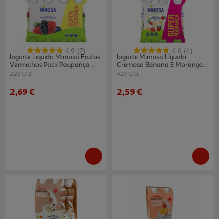
4.9
(7)
4.8
(4)
Iogurte Liquido Mimosa Frutos
Iogurte Mimosa Líquido
Vermelhos Pack Poupança
Cremoso Banana E Morango
8x151ml
4x151ml
2.23 €/Lt
4.29 €/Lt
2,69 €
2,59 €