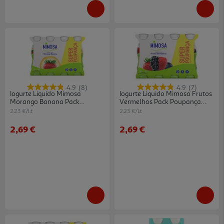
4.9
(8)
4.9
(7)
Iogurte Liquido Mimosa
Iogurte Liquido Mimosa Frutos
Morango Banana Pack
Vermelhos Pack Poupança
Poupança 8x151ml
8x151ml
2.23 €/Lt
2.23 €/Lt
2,69 €
2,69 €