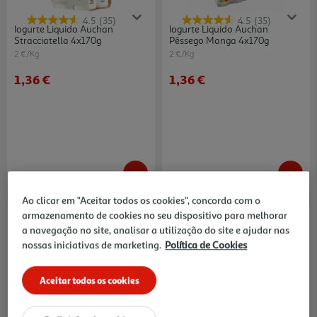
4.5
(35)
4.5
(35)
Iogurte Liquido Auchan
Iogurte Liquido Auchan
Stracciatella 4x170g
Pêssego Manga 4x170g
2 €/Kg
2 €/Kg
1,36 €
1,36 €
Ao clicar em "Aceitar todos os cookies", concorda com o
armazenamento de cookies no seu dispositivo para melhorar
a navegação no site, analisar a utilização do site e ajudar nas
nossas iniciativas de marketing.
Política de Cookies
Aceitar todos os cookies
Iogurte Líquido Auchan
Iogurte Líquido Auchan
Morango 4x160g
Morango E Banana 4x160g