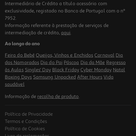
Intermediário de Crédito a título acessório com
exclusividade, registado no Banco de Portugal com o nº
7952.
Informação referente à prestação de serviços de
intermediação de crédito,
aqui
.
Capa Preta Qilive 600190518 Magnética Iphone 16e
Ao longo do ano
13.99 €/un
Feira do Bebé
Queijos, Vinhos e Enchidos
Carnaval
Dia
13,99 €
dos Namorados
Dia do Pai
Páscoa
Dia da Mãe
Regresso
às Aulas
Singles' Day
Black Friday
Cyber Monday
Natal
Boxing Days
Samsung Unpacked
After Hours
Vida
saudável
Informação de
recolha de produto
.
Política de Privacidade
Termos e Condições
Política de Cookies
Livro de reclamações