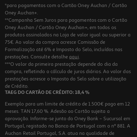
*para pagamentos com o Cartão Oney Auchan / Cartão
Oney Auchan+.
**Campanha Sem Juros para pagamentos com o Cartão
Oney Auchan / Cartão Oney Auchan+, em todos os
produtos assinalados na Loja de valor igual ou superior a
75€. Ao valor da compra acresce Comissão de
Formalização até 6% e Imposto do Selo, incluídos nas
prestações. Consulte detalhe
aqui
.
Auriculares Sony Rosa Mdre9lpp
***O valor da primeira prestação depende do dia da
compra, refletindo o cálculo de juros diários. Ao valor das
7.99 €/un
prestações acresce o Imposto do Selo sobre a utilização
7,99 €
de Crédito.
TAEG DO CARTÃO DE CRÉDITO: 18,4 %
Exemplo para um limite de crédito de 1.500€ pago em 12
meses. TAN 17,60 %. Adesão ao Cartão sujeita a
aprovação. Informe-se junto do Oney Bank – Sucursal em
Portugal, registado no Banco de Portugal com o nº 881. A
Auchan Retail Portugal, S.A. atua na qualidade de