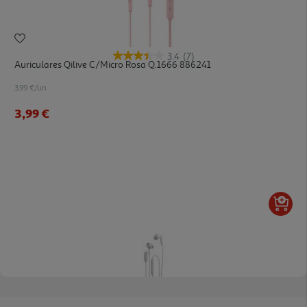
3.4
(7)
Auriculares Qilive C/micro Rosa Q.1666 886241
3.99 €/un
3,99 €