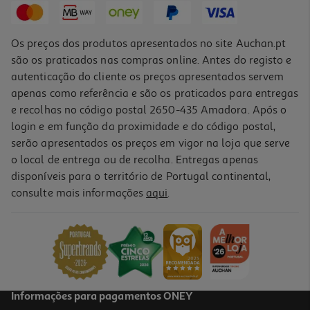
Os preços dos produtos apresentados no site Auchan.pt
são os praticados nas compras online. Antes do registo e
autenticação do cliente os preços apresentados servem
apenas como referência e são os praticados para entregas
e recolhas no código postal 2650-435 Amadora. Após o
login e em função da proximidade e do código postal,
serão apresentados os preços em vigor na loja que serve
o local de entrega ou de recolha. Entregas apenas
disponíveis para o território de Portugal continental,
2.5
(15)
consulte mais informações
aqui
.
Auriculares Qilive 887217 C/micro Branco Q.1666
3.99 €/un
3,99 €
Informações para pagamentos ONEY