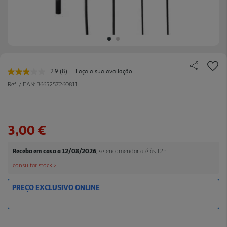
2.9
(8)
Faça a sua avaliação
Leu
8
Ref. / EAN:
3665257260811
avaliações.
Link
para
a
mesma
3,00 €
página.
Receba em casa a 12/08/2026
, se encomendar até às 12h.
consultar stock >.
PREÇO EXCLUSIVO ONLINE