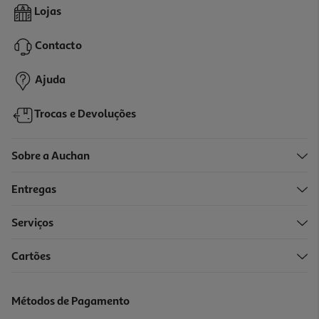
Auriculares Com Fio Lightning Qilive Q.1845 Brancos
Lojas
14.99 €/un
Contacto
14,99 €
Ajuda
Trocas e Devoluções
Sobre a Auchan
Entregas
Serviços
Cartões
Auriculares Qilive Q.1566 Lightning Branco
12.99 €/un
Métodos de Pagamento
12,99 €